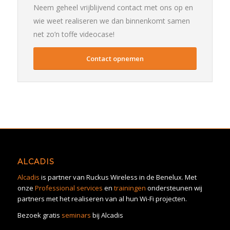
Neem geheel vrijblijvend contact met ons op en
wie weet realiseren we dan binnenkomt samen
net zo’n toffe videocase!
Contact opnemen
ALCADIS
Alcadis
is partner van Ruckus Wireless in de Benelux. Met
onze
Professional services
en
trainingen
ondersteunen wij
partners met het realiseren van al hun Wi-Fi projecten.
Bezoek gratis
seminars
bij Alcadis