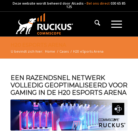
Deze website wordt beheerd door
Alcadis
-
Bel ons direct
030 65 85
125
H20 ESPORTS ARENA
U bevindt zich hier:
Home
/
Cases
/
H20 eSports Arena
EEN RAZENDSNEL NETWERK
VOLLEDIG GEOPTIMALISEERD VOOR
GAMING IN DE H20 ESPORTS ARENA