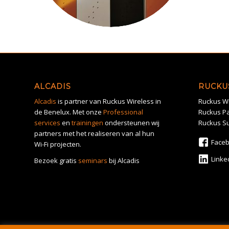
ALCADIS
RUCKU
Alcadis
is partner van Ruckus Wireless in
Ruckus Wi
de Benelux. Met onze
Professional
Ruckus Pa
services
en
trainingen
ondersteunen wij
Ruckus S
partners met het realiseren van al hun
Face
Wi-Fi projecten.
Linke
Bezoek gratis
seminars
bij Alcadis