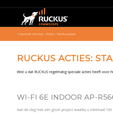
RUCKUS ACTIES
U bevindt zich hier:
Home
/
Ruckus acties
RUCKUS ACTIES: ST
Wist u dat RUCKUS regelmatig speciale acties heeft voor h
WI-FI 6E INDOOR AP-R
Aan de slag met een groot project waarbij u minimaal 100