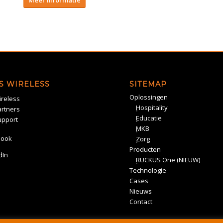
Meer informatie
S WIRELESS
SITEMAP
Oplossingen
reless
Hospitality
rtners
Educatie
upport
MKB
book
Zorg
Producten
dIn
RUCKUS One (NIEUW)
Technologie
Cases
Nieuws
Contact