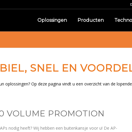
Oplossingen
Producten
Techno
ABIEL, SNEL EN VOORDE
un oplossingen? Op deze pagina vindt u een overzicht van de lopende 
560 VOLUME PROMOTION
 APs nodig heeft? Wij hebben een buitenkansje voor u! De AP-