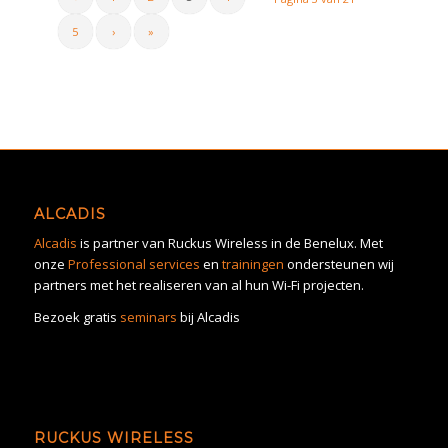
5
›
»
ALCADIS
Alcadis
is partner van Ruckus Wireless in de Benelux. Met
onze
Professional services
en
trainingen
ondersteunen wij
partners met het realiseren van al hun Wi-Fi projecten.
Bezoek gratis
seminars
bij Alcadis
RUCKUS WIRELESS