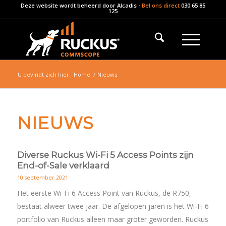
Deze website wordt beheerd door
Alcadis
-
Bel ons direct
030 65 85
125
U bevindt zich hier:
Home
/
Nieuws
NIEUWS
Diverse Ruckus Wi-Fi 5 Access Points zijn
End-of-Sale verklaard
10 september 2021
Het eerste Wi-Fi 6 Access Point van Ruckus, de R750,
bestaat alweer twee jaar. De afgelopen jaren is het Wi-Fi 6
portfolio van Ruckus alleen maar groter geworden. Ruckus