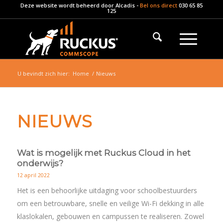
Deze website wordt beheerd door
Alcadis
-
Bel ons direct
030 65 85
125
U bevindt zich hier:
Home
/
Nieuws
NIEUWS
Wat is mogelijk met Ruckus Cloud in het
onderwijs?
12 april 2022
Het is een behoorlijke uitdaging voor schoolbestuurders
om een betrouwbare, snelle en veilige Wi-Fi dekking in alle
klaslokalen, gebouwen en campussen te realiseren. Zowel