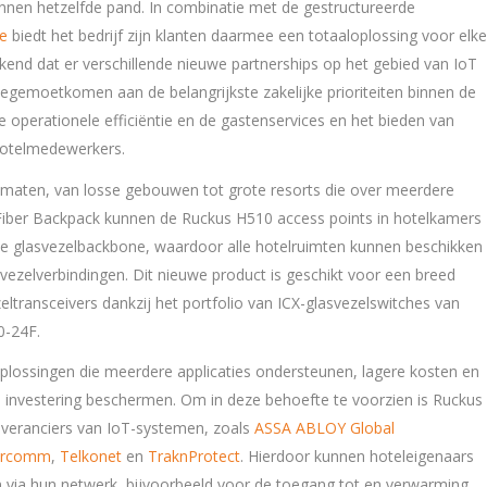
nnen hetzelfde pand. In combinatie met de gestructureerde
e
biedt het bedrijf zijn klanten daarmee een totaaloplossing voor elke
nd dat er verschillende nieuwe partnerships op het gebied van IoT
 tegemoetkomen aan de belangrijkste zakelijke prioriteiten binnen de
e operationele efficiëntie en de gastenservices en het bieden van
 hotelmedewerkers.
n maten, van losse gebouwen tot grote resorts die over meerdere
 Fiber Backpack kunnen de Ruckus H510 access points in hotelkamers
de glasvezelbackbone, waardoor alle hotelruimten kunnen beschikken
asvezelverbindingen. Dit nieuwe product is geschikt voor een breed
eltransceivers dankzij het portfolio van ICX-glasvezelswitches van
0-24F.
lossingen die meerdere applicaties ondersteunen, lagere kosten en
 investering beschermen. Om in deze behoefte te voorzien is Ruckus
everanciers van IoT-systemen, zoals
ASSA ABLOY Global
ercomm
,
Telkonet
en
TraknProtect
. Hierdoor kunnen hoteleigenaars
via hun netwerk, bijvoorbeeld voor de toegang tot en verwarming