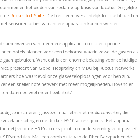
dommen en het bieden van reclame op basis van locatie. Dergelijke
 in de
Ruckus IoT Suite
. Die biedt een overzichtelijk IoT-dashboard en
met sensoren acties van andere apparaten kunnen worden
goed samenwerken van meerdere applicaties en uiteenlopende
kunnen hotels plannen voor een toekomst waarin zowel de gasten als
e gaan gebruiken. Want dat is een enorme belasting voor de huidige
 vice president van Global Hospitality en MDU bij Ruckus Networks.
artners hoe waardevol onze glasvezeloplossingen voor hen zijn,
ver een sneller hotelnetwerk met meer mogelijkheden. Bovendien
ten daarmee veel meer flexibiliteit.”
udig te installeren glasvezel-naar-ethernet mediaconverter, die
lasvezelaansluiting en de Ruckus H510 access points. Het apparaat
 Ethernet) voor de H510 access points en ondersteuning voor passief
et SFP-modules. Met een combinatie van de Fiber Backpack en de