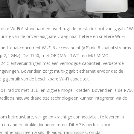
tste Wi-Fi 6 standaard en overbrugt de prestatiekloof van ‘gigabit’ Wi
steuning van de onverzadigbare vraag naar betere en snellere Wi-Fi.
nd, dual-concurrent Wi-Fi 6 access point (AP) die 8 spatial streams
4 op 2,4 GHz). De R750, met OFDMA-, TWT- en MU-MIMO-
024 clientverbindingen met een verhoogde capaciteit, verbeterde
omgevingen. Bovendien zorgt multi-gigabit ethernet ervoor dat de
ig gebruik van de beschikbare Wi-Fi capaciteit.
IoT-radio’s met BLE- en Zigbee-mogelijkheden. Bovendien is de R750
adloos nieuwe draadloze technologieën kunnen integreren via de
 betrouwbare, veilige en krachtige connectiviteit te leveren in
tra en andere drukke binnenruimten. Dit AP is perfect voor
ediatoepassingen zoals 4K-videotransmissies, omdat