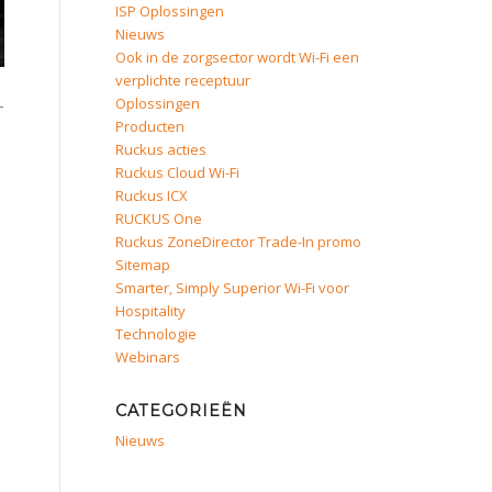
ISP Oplossingen
Nieuws
Ook in de zorgsector wordt Wi-Fi een
verplichte receptuur
Oplossingen
-
Producten
Ruckus acties
Ruckus Cloud Wi-Fi
Ruckus ICX
RUCKUS One
Ruckus ZoneDirector Trade-In promo
Sitemap
Smarter, Simply Superior Wi-Fi voor
Hospitality
Technologie
Webinars
CATEGORIEËN
Nieuws