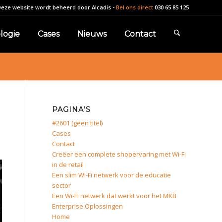
Deze website wordt beheerd door
Alcadis
-
Bel ons direct
030 65 85 125
logie
Cases
Nieuws
Contact
PAGINA’S
#2601 (geen titel)
Cases
Contact
Creëer een complete shopervaring met Wi-Fi
in de retail
Een slim Wi-Fi netwerk voor de educatie
sector
Een Wi-Fi netwerk dat werkt voor het MKB
Enterprise Oplossingen
Home