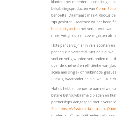
klanten met meerdere aansluitingen bi
bekabelingsproducten van
CommScop
behoefte. Daarnaast maakt Ruckus beke
zijn gesloten. Daarmee wil het bedrijf
hospitalitysector
: het verbeteren van d
meer veiligheid aan zowel gasten als
Hotelpanden zijn er in vele soorten e
panden zijn verspreid. Met de nieuwe
snel en veilig worden verbonden met 
over de snelheid en efficiëntie van gl
scala aan single- of multimode glasvez
Ruckus, waaronder de nieuwe ICX 715
Hotels hebben behoefte aan netwerkop
betere betrouwbaarheid bieden en hun
partnerships aangegaan met diverse l
Solutions
,
AVSystem
,
Kontakt.io
,
Qub
moderne IoT-mogelijkheden gebruiken 