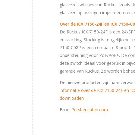
glasvezelswitches van Ruckus, zoals 
glasvezeloplossingen implementeren, s
Over de ICX 7150-24F en ICX 7150-C
De Ruckus ICX 7150-24F is een 24xSFP
en stacking. Stacking is mogelijk met
7150-C08P is een compacte 8-poorts 
ondersteuning voor PoE/PoE+. De comp
deze switch ideaal voor gebruik in bij
garantie van Ruckus. Ze worden behe
De nieuwe producten zijn naar verwach
informatie over de ICX 7150-24F en I
downloaden →
Bron:
Persberichten.com