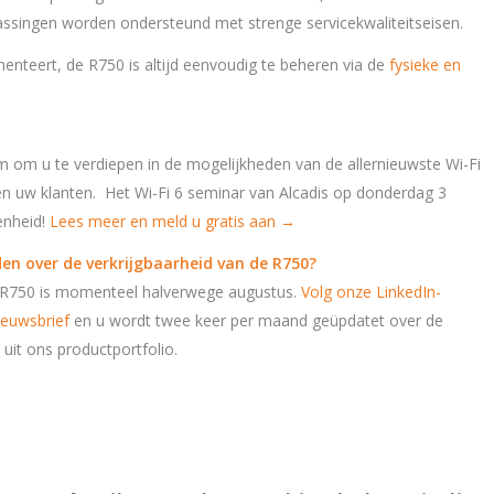
assingen worden ondersteund met strenge servicekwaliteitseisen.
menteert, de R750 is altijd eenvoudig te beheren via de
fysieke en
.
m om u te verdiepen in de mogelijkheden van de allernieuwste Wi-Fi
en uw klanten. Het Wi-Fi 6 seminar van Alcadis op donderdag 3
enheid!
Lees meer en meld u gratis aan →
en over de verkrijgbaarheid van de R750?
 R750 is momenteel halverwege augustus.
Volg onze LinkedIn-
ieuwsbrief
en u wordt twee keer per maand geüpdatet over de
 uit ons productportfolio.