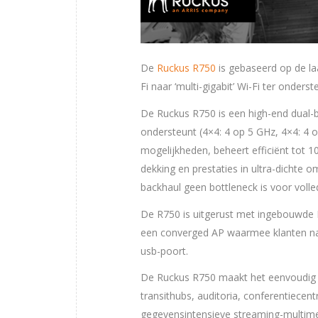
De
Ruckus R750
is gebaseerd op de laa
Fi naar ‘multi-gigabit’ Wi-Fi ter onder
De Ruckus R750 is een high-end dual-ba
ondersteunt (4×4: 4 op 5 GHz, 4×4: 
mogelijkheden, beheert efficiënt tot 1
dekking en prestaties in ultra-dichte 
backhaul geen bottleneck is voor volled
De R750 is uitgerust met ingebouwde 
een converged AP waarmee klanten na
usb-poort.
De Ruckus R750 maakt het eenvoudig om
transithubs, auditoria, conferentiecen
gegevensintensieve streaming-multim