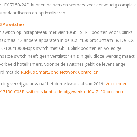
de ICX 7150-24F, kunnen netwerkontwerpers zeer eenvoudig complete
tandaardiseren en optimaliseren.
08P switches
-switch op instapniveau met vier 10GbE SFP+ poorten voor uplinks
 maximaal 12 andere apparaten in de ICX 7150 productfamilie. De ICX
10/100/1000Mbps switch met GbE uplink poorten en volledige
acte switch heeft geen ventilator en zijn geluidloze werking maakt
voorbeeld hotelkamers. Voor beide switches geldt de levenslange
erd met de
Ruckus SmartZone Network Controller
.
ting verkrijgbaar vanaf het derde kwartaal van 2019.
Voor meer
CX 7150-C08P switches kunt u de bijgewerkte ICX 7150-brochure