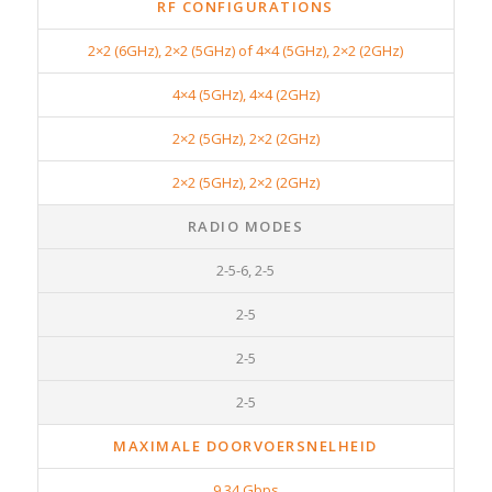
RF CONFIGURATIONS
2×2 (6GHz), 2×2 (5GHz) of 4×4 (5GHz), 2×2 (2GHz)
4×4 (5GHz), 4×4 (2GHz)
2×2 (5GHz), 2×2 (2GHz)
2×2 (5GHz), 2×2 (2GHz)
RADIO MODES
2-5-6, 2-5
2-5
2-5
2-5
MAXIMALE DOORVOERSNELHEID
9.34 Gbps