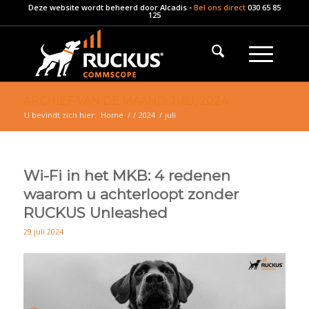
Deze website wordt beheerd door
Alcadis
-
Bel ons direct
030 65 85
125
ARCHIEF VAN DE MAAND: JULI, 2024
U bevindt zich hier:
Home
/
/
2024
/
juli
Wi-Fi in het MKB: 4 redenen
waarom u achterloopt zonder
RUCKUS Unleashed
29 juli 2024