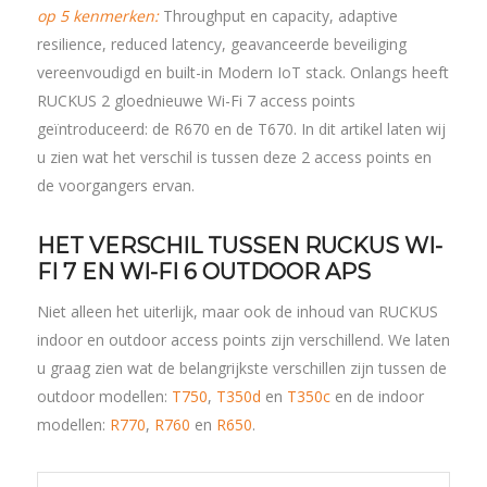
op 5 kenmerken:
Throughput en capacity, adaptive
resilience, reduced latency, geavanceerde beveiliging
vereenvoudigd en built-in Modern IoT stack. Onlangs heeft
RUCKUS 2 gloednieuwe Wi-Fi 7 access points
geïntroduceerd: de R670 en de T670. In dit artikel laten wij
u zien wat het verschil is tussen deze 2 access points en
de voorgangers ervan.
HET VERSCHIL TUSSEN
RUCKUS
WI-
FI 7 EN WI-FI 6 OUTDOOR APS
Niet alleen het uiterlijk, maar ook de inhoud van RUCKUS
indoor en outdoor access points zijn verschillend. We laten
u graag zien wat de belangrijkste verschillen zijn tussen de
outdoor
modellen:
T750
,
T350d
en
T350c
en
de
in
door
modellen:
R770
,
R760
en
R650
.