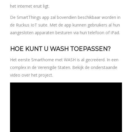
het internet eruit ligt.
De SmartThings app zal bovendien beschikbaar worden in
de Ruckus IoT suite. Met de app kunnen gebruikers al hun
aangesloten apparaten besturen via hun telefoon of iPad.
HOE KUNT U WASH TOEPASSEN?
Het eerste Smarthome met WASH is al gecreëerd. In een
complex in de Verenigde Staten. Bekijk de onderstaande
video over het project.