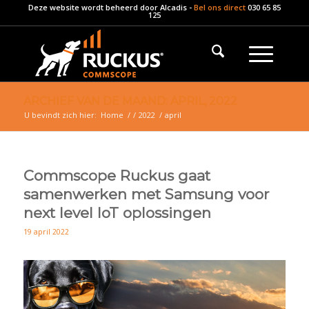
Deze website wordt beheerd door
Alcadis
-
Bel ons direct
030 65 85
125
ARCHIEF VAN DE MAAND: APRIL, 2022
U bevindt zich hier:
Home
/
/
2022
/
april
Commscope Ruckus gaat
samenwerken met Samsung voor
next level IoT oplossingen
19 april 2022