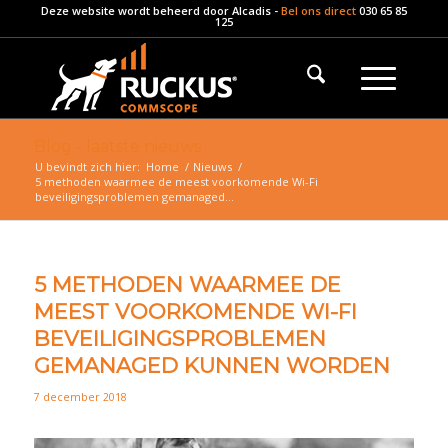
Deze website wordt beheerd door
Alcadis
-
Bel ons direct
030 65 85
125
Blog - laatste nieuws
U bevindt zich hier:
Home
/
Nieuws
/
5 methoden waarmee de meest voorkomende Wi-Fi
beveiligingsproblemen gemanaged...
5 METHODEN WAARMEE DE
MEEST VOORKOMENDE WI-FI
BEVEILIGINGSPROBLEMEN
GEMANAGED KUNNEN WORDEN
7 december 2018