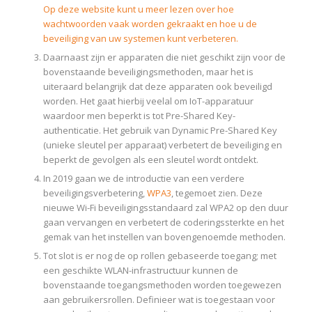
Op deze website kunt u meer lezen over hoe
wachtwoorden vaak worden gekraakt en hoe u de
beveiliging van uw systemen kunt verbeteren.
Daarnaast zijn er apparaten die niet geschikt zijn voor de
bovenstaande beveiligingsmethoden, maar het is
uiteraard belangrijk dat deze apparaten ook beveiligd
worden. Het gaat hierbij veelal om IoT-apparatuur
waardoor men beperkt is tot Pre-Shared Key-
authenticatie. Het gebruik van Dynamic Pre-Shared Key
(unieke sleutel per apparaat) verbetert de beveiliging en
beperkt de gevolgen als een sleutel wordt ontdekt.
In 2019 gaan we de introductie van een verdere
beveiligingsverbetering,
WPA3
, tegemoet zien. Deze
nieuwe Wi-Fi beveiligingsstandaard zal WPA2 op den duur
gaan vervangen en verbetert de coderingssterkte en het
gemak van het instellen van bovengenoemde methoden.
Tot slot is er nog de op rollen gebaseerde toegang; met
een geschikte WLAN-infrastructuur kunnen de
bovenstaande toegangsmethoden worden toegewezen
aan gebruikersrollen. Definieer wat is toegestaan voor