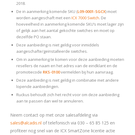
2018.
De in aanmerking komende SKU (
L09-0001-SGCX
) moet
worden aangeschaft met een
ICX 7000 Switch
. De
hoeveelheid in aanmerking komende SKU’s moet lager zijn
of gelijk aan het aantal gekochte switches en moet op
dezelfde PO staan.
Deze aanbieding is niet geldig voor inmiddels
aangeschafte/geïnstalleerde switches.
Om in aanmerking te komen voor deze aanbieding moeten
resellers de naam en het adres van de eindklant en de
promotiecode
RKS-0100
vermelden bij hun aanvraag.
Deze aanbieding is niet geldig in combinatie met andere
lopende aanbiedingen.
Ruckus behoudt zich het recht voor om deze aanbieding
aan te passen dan wel te annuleren.
Neem contact op met onze salesafdeling via
sales@alcadis.nl
of telefonisch via 030 – 65 85 125 en
profiteer nog snel van de ICX SmartZone licentie actie