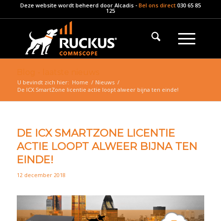
Deze website wordt beheerd door
Alcadis
-
Bel ons direct
030 65 85
125
Blog - laatste nieuws
U bevindt zich hier:
Home
/
Nieuws
/
De ICX SmartZone licentie actie loopt alweer bijna ten einde!
DE ICX SMARTZONE LICENTIE
ACTIE LOOPT ALWEER BIJNA TEN
EINDE!
12 december 2018