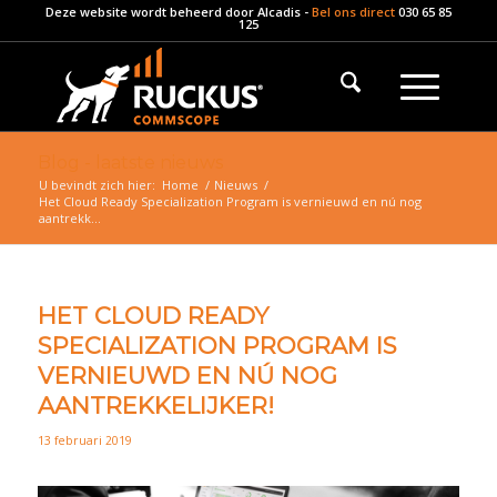
Deze website wordt beheerd door
Alcadis
-
Bel ons direct
030 65 85
125
Blog - laatste nieuws
U bevindt zich hier:
Home
/
Nieuws
/
Het Cloud Ready Specialization Program is vernieuwd en nú nog
aantrekk...
HET CLOUD READY
SPECIALIZATION PROGRAM IS
VERNIEUWD EN NÚ NOG
AANTREKKELIJKER!
13 februari 2019