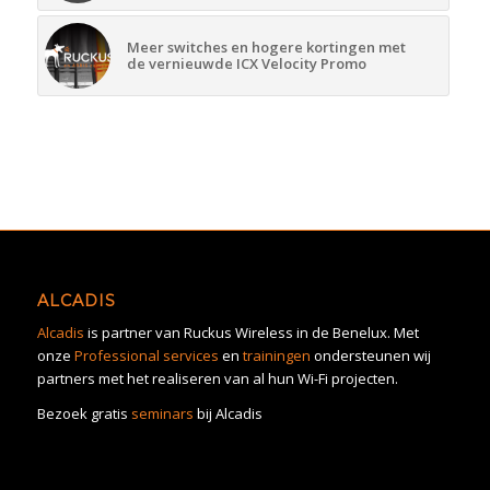
Meer switches en hogere kortingen met
de vernieuwde ICX Velocity Promo
ALCADIS
Alcadis
is partner van Ruckus Wireless in de Benelux. Met
onze
Professional services
en
trainingen
ondersteunen wij
partners met het realiseren van al hun Wi-Fi projecten.
Bezoek gratis
seminars
bij Alcadis