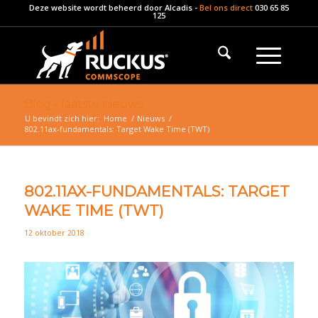
Deze website wordt beheerd door
Alcadis
-
Bel ons direct
030 65 85
125
Blog - laatste nieuws
U bevindt zich hier:
Home
/
Nieuws
/
802.11ax-fundamentals: Target Wake Time (TWT)
802.11AX-FUNDAMENTALS: TARGET
WAKE TIME (TWT)
12 oktober 2018