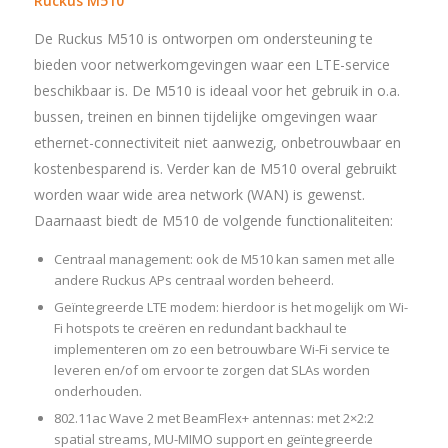
Ruckus M510
De Ruckus M510 is ontworpen om ondersteuning te
bieden voor netwerkomgevingen waar een LTE-service
beschikbaar is. De M510 is ideaal voor het gebruik in o.a.
bussen, treinen en binnen tijdelijke omgevingen waar
ethernet-connectiviteit niet aanwezig, onbetrouwbaar en
kostenbesparend is. Verder kan de M510 overal gebruikt
worden waar wide area network (WAN) is gewenst.
Daarnaast biedt de M510 de volgende functionaliteiten:
Centraal management: ook de M510 kan samen met alle
andere Ruckus APs centraal worden beheerd.
Geïntegreerde LTE modem: hierdoor is het mogelijk om Wi-
Fi hotspots te creëren en redundant backhaul te
implementeren om zo een betrouwbare Wi-Fi service te
leveren en/of om ervoor te zorgen dat SLAs worden
onderhouden.
802.11ac Wave 2 met BeamFlex+ antennas: met 2×2:2
spatial streams, MU-MIMO support en geïntegreerde