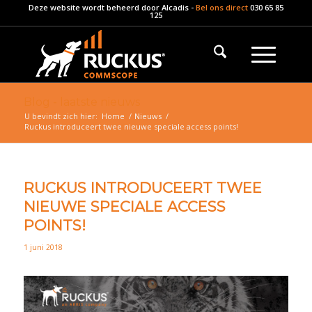
Deze website wordt beheerd door
Alcadis
-
Bel ons direct
030 65 85
125
Blog - laatste nieuws
U bevindt zich hier:
Home
/
Nieuws
/
Ruckus introduceert twee nieuwe speciale access points!
RUCKUS INTRODUCEERT TWEE
NIEUWE SPECIALE ACCESS
POINTS!
1 juni 2018