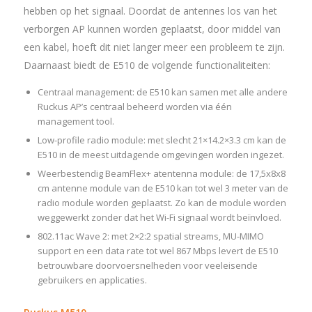
hebben op het signaal. Doordat de antennes los van het
verborgen AP kunnen worden geplaatst, door middel van
een kabel, hoeft dit niet langer meer een probleem te zijn.
Daarnaast biedt de E510 de volgende functionaliteiten:
Centraal management: de E510 kan samen met alle andere
Ruckus AP’s centraal beheerd worden via één
management tool.
Low-profile radio module: met slecht 21×14.2×3.3 cm kan de
E510 in de meest uitdagende omgevingen worden ingezet.
Weerbestendig BeamFlex+ atentenna module: de 17,5x8x8
cm antenne module van de E510 kan tot wel 3 meter van de
radio module worden geplaatst. Zo kan de module worden
weggewerkt zonder dat het Wi-Fi signaal wordt beïnvloed.
802.11ac Wave 2: met 2×2:2 spatial streams, MU-MIMO
support en een data rate tot wel 867 Mbps levert de E510
betrouwbare doorvoersnelheden voor veeleisende
gebruikers en applicaties.