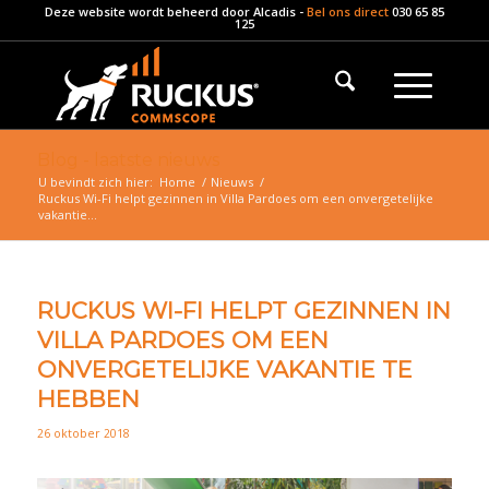
Deze website wordt beheerd door
Alcadis
-
Bel ons direct
030 65 85
125
Blog - laatste nieuws
U bevindt zich hier:
Home
/
Nieuws
/
Ruckus Wi-Fi helpt gezinnen in Villa Pardoes om een onvergetelijke
vakantie...
RUCKUS WI-FI HELPT GEZINNEN IN
VILLA PARDOES OM EEN
ONVERGETELIJKE VAKANTIE TE
HEBBEN
26 oktober 2018