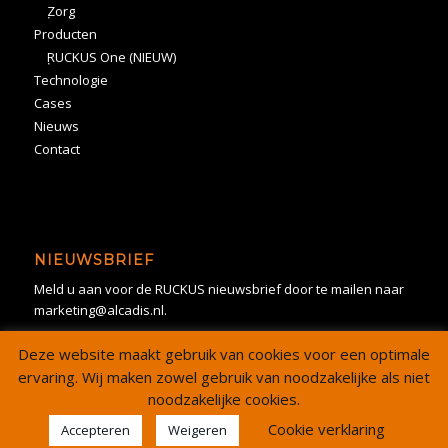
Zorg
Producten
RUCKUS One (NIEUW)
Technologie
Cases
Nieuws
Contact
NIEUWSBRIEF
Meld u aan voor de RUCKUS nieuwsbrief door te mailen naar
marketing@alcadis.nl.
Deze website maakt gebruik van cookies voor een optimale
ervaring. Wij maken zowel gebruik van noodzakelijke als niet
noodzakelijke cookies.
Cookie verklaring
Accepteren
Weigeren
Copyright -
Alcadis
© 2024 Alle rechten voorbehouden. |
Sitemap