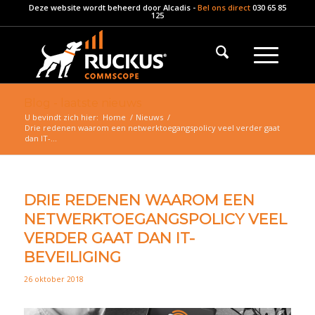
Deze website wordt beheerd door
Alcadis
-
Bel ons direct
030 65 85
125
Blog - laatste nieuws
U bevindt zich hier:
Home
/
Nieuws
/
Drie redenen waarom een netwerktoegangspolicy veel verder gaat
dan IT-...
DRIE REDENEN WAAROM EEN
NETWERKTOEGANGSPOLICY VEEL
VERDER GAAT DAN IT-
BEVEILIGING
26 oktober 2018