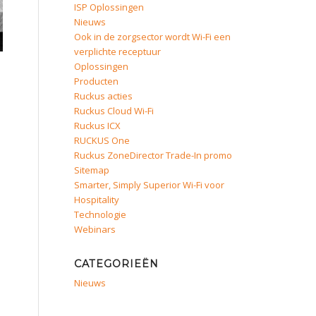
ISP Oplossingen
Nieuws
Ook in de zorgsector wordt Wi-Fi een
verplichte receptuur
Oplossingen
Producten
Ruckus acties
Ruckus Cloud Wi-Fi
Ruckus ICX
RUCKUS One
Ruckus ZoneDirector Trade-In promo
Sitemap
Smarter, Simply Superior Wi-Fi voor
Hospitality
Technologie
Webinars
CATEGORIEËN
Nieuws