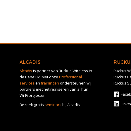
ALCADIS
RUCKU
Alcadis
is partner van Ruckus Wireless in
Ruckus Wi
de Benelux. Met onze
Professional
Ruckus Pa
services
en
trainingen
ondersteunen wij
Ruckus S
partners met het realiseren van al hun
Face
Wi-Fi projecten.
Linke
Bezoek gratis
seminars
bij Alcadis