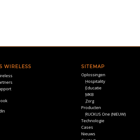
S WIRELESS
SITEMAP
Oplossingen
reless
Hospitality
rtners
Educatie
upport
MKB
book
Zorg
Producten
dIn
RUCKUS One (NIEUW)
Technologie
Cases
Nieuws