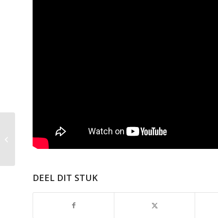
Verbeter uw Wi-Fi-
netwerk eenvoudig
met Cloud Managed
Wi-Fi
DEEL DIT STUK