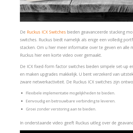
De
Ruckus ICX Switches
bieden geavanceerde stacking mog
switches. Ruckus biedt namelijk als enige een volledig port
stacken. Om u hier meer informatie over te geven en alle m
Ruckus hier een korte video over gemaakt.
De ICX fixed-form factor switches bieden simpele set-up e
en maken upgrades makkelijk. U bent verzekerd van uitste
zware netwerkactiviteit. De Ruckus ICX switches zijn ontw
Flexibele implementatie mogelijkheden te bieden.
Eenvoudig en betrouwbare verbinding te leveren.
Groei zonder verstoring aan te bieden.
In onderstaande video geeft Ruckus uitleg over de geavanc