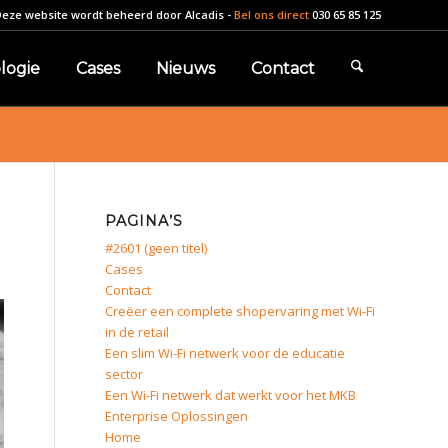
Deze website wordt beheerd door
Alcadis
-
Bel ons direct
030 65 85 125
logie
Cases
Nieuws
Contact
PAGINA’S
#2601 (geen titel)
Cases
Contact
Creëer een complete shopervaring met Wi-Fi
in de retail
Een slim Wi-Fi netwerk voor de educatie
sector
Een Wi-Fi netwerk dat werkt voor het MKB
Enterprise Oplossingen
Home