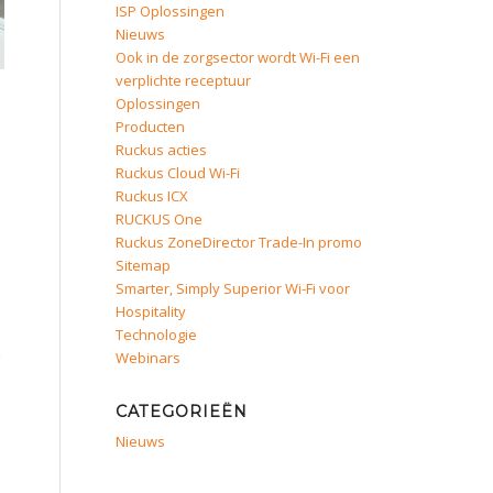
ISP Oplossingen
Nieuws
Ook in de zorgsector wordt Wi-Fi een
verplichte receptuur
Oplossingen
Producten
Ruckus acties
Ruckus Cloud Wi-Fi
Ruckus ICX
RUCKUS One
Ruckus ZoneDirector Trade-In promo
Sitemap
Smarter, Simply Superior Wi-Fi voor
Hospitality
Technologie
Webinars
CATEGORIEËN
Nieuws