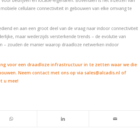
 voor bedrijven en locatie-eigenaren. Bovendien is het inzetten van
 mobiele cellulaire connectiviteit in gebouwen van elke omvang te
ediend en aan een groot deel van de vraag naar indoor connectiviteit
erlijke, maar wederzijds versterkende trends – de evolutie van
len – zouden de manier waarop draadloze netwerken indoor
sing voor een draadloze infrastructuur in te zetten waar we die
ebouwen. Neem contact met ons op via
sales@alcadis.nl
of
et u mee!