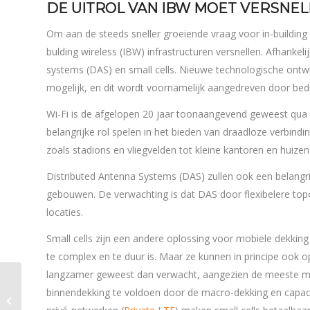
DE UITROL VAN IBW MOET VERSN
Om aan de steeds sneller groeiende vraag voor in-building 
bulding wireless (IBW) infrastructuren versnellen. Afhankeli
systems (DAS) en small cells. Nieuwe technologische ontw
mogelijk, en dit wordt voornamelijk aangedreven door bedr
Wi-Fi is de afgelopen 20 jaar toonaangevend geweest qua
belangrijke rol spelen in het bieden van draadloze verbi
zoals stadions en vliegvelden tot kleine kantoren en huizen
Distributed Antenna Systems (DAS) zullen ook een belangrijk
gebouwen. De verwachting is dat DAS door flexibelere top
locaties.
Small cells zijn een andere oplossing voor mobiele dekking 
te complex en te duur is. Maar ze kunnen in principe ook o
langzamer geweest dan verwacht, aangezien de meeste m
binnendekking te voldoen door de macro-dekking en capaci
Wi-Fi 6 portfolio van
Ruckus uitgebreid