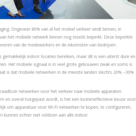
daging. Ongeveer 80% van al het mobiel verkeer vindt binnen, in
 van het mobiele netwerk binnen nog steeds beperkt. Deze beperkte
ioneren van de medewerkers en de inkomsten van bedrijven.
emakkelijk indoor locaties bereiken, maar dit is een uiterst dure en
veren. Het mobiele signaal is in veel grote gebouwen zwak en soms is
taat is dat mobiele netwerken in de meeste landen slechts 20% –30%
draadloze netwerken voor het verkeer naar mobiele apparaten.
um en overal toegepast wordt, is het een kosteneffectieve keuze voor
ijk om apparatuur voor Wi-Fi netwerken te kopen, te configureren,
en kunnen echter niet voldoen aan alle indoor