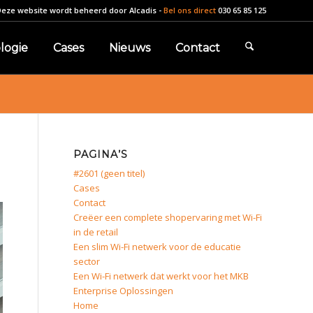
Deze website wordt beheerd door
Alcadis
-
Bel ons direct
030 65 85 125
logie
Cases
Nieuws
Contact
PAGINA’S
#2601 (geen titel)
Cases
Contact
Creëer een complete shopervaring met Wi-Fi
in de retail
Een slim Wi-Fi netwerk voor de educatie
sector
Een Wi-Fi netwerk dat werkt voor het MKB
Enterprise Oplossingen
Home