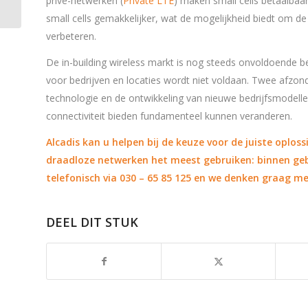
privé-netwerken (
Private LTE
) maken small cells betaalbaar
small cells gemakkelijker, wat de mogelijkheid biedt om de
verbeteren.
De in-building wireless markt is nog steeds onvoldoende b
voor bedrijven en locaties wordt niet voldaan. Twee afzond
technologie en de ontwikkeling van nieuwe bedrijfsmodel
connectiviteit bieden fundamenteel kunnen veranderen.
Alcadis kan u helpen bij de keuze voor de juiste oplos
draadloze netwerken het meest gebruiken: binnen g
telefonisch via 030 – 65 85 125 en we denken graag m
DEEL DIT STUK