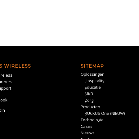
S WIRELESS
SITEMAP
Oplossingen
reless
Hospitality
rtners
Educatie
upport
MKB
book
Zorg
Producten
dIn
RUCKUS One (NIEUW)
Technologie
Cases
Nieuws