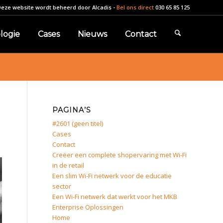
Deze website wordt beheerd door
Alcadis
-
Bel ons direct
030 65 85 125
logie
Cases
Nieuws
Contact
PAGINA’S
#2601 (geen titel)
Cases
Contact
Creëer een complete shopervaring met Wi-Fi
in de retail
Een slim Wi-Fi netwerk voor de educatie
sector
Een Wi-Fi netwerk dat werkt voor het MKB
Enterprise Oplossingen
Home