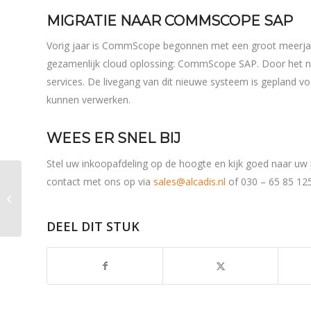
MIGRATIE NAAR COMMSCOPE SAP
Vorig jaar is CommScope begonnen met een groot meerja
gezamenlijk cloud oplossing: CommScope SAP. Door het 
services. De livegang van dit nieuwe systeem is gepland vo
kunnen verwerken.
WEES ER SNEL BIJ
Stel uw inkoopafdeling op de hoogte en kijk goed naar uw 
Creëer een slim en
contact met ons op via
sales@alcadis.nl
of 030 – 65 85 12
toekomstbestendig
netwerk met Ruckus
Cloud
DEEL DIT STUK