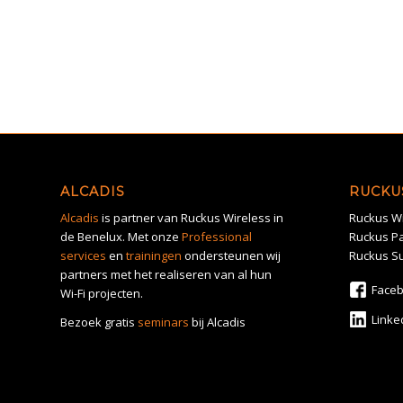
ALCADIS
RUCKU
Alcadis
is partner van Ruckus Wireless in
Ruckus Wi
de Benelux. Met onze
Professional
Ruckus Pa
services
en
trainingen
ondersteunen wij
Ruckus S
partners met het realiseren van al hun
Face
Wi-Fi projecten.
Linke
Bezoek gratis
seminars
bij Alcadis