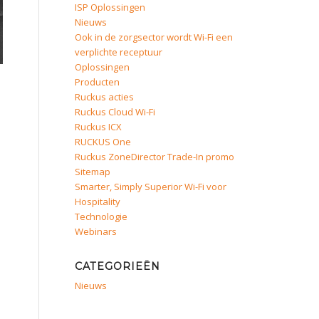
ISP Oplossingen
Nieuws
Ook in de zorgsector wordt Wi-Fi een
verplichte receptuur
Oplossingen
Producten
Ruckus acties
Ruckus Cloud Wi-Fi
Ruckus ICX
RUCKUS One
Ruckus ZoneDirector Trade-In promo
Sitemap
Smarter, Simply Superior Wi-Fi voor
Hospitality
Technologie
Webinars
CATEGORIEËN
Nieuws