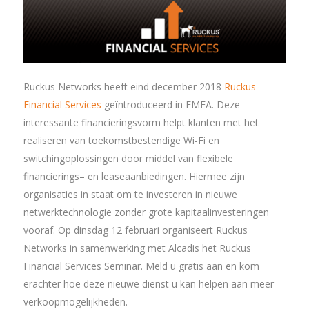
Ruckus Networks heeft eind december 2018
Ruckus
Financial Services
geïntroduceerd in EMEA. Deze
interessante financieringsvorm helpt klanten met het
realiseren van toekomstbestendige Wi-Fi en
switchingoplossingen door middel van flexibele
financierings– en leaseaanbiedingen. Hiermee zijn
organisaties in staat om te investeren in nieuwe
netwerktechnologie zonder grote kapitaalinvesteringen
vooraf. Op dinsdag 12 februari organiseert Ruckus
Networks in samenwerking met Alcadis het Ruckus
Financial Services Seminar. Meld u gratis aan en kom
erachter hoe deze nieuwe dienst u kan helpen aan meer
verkoopmogelijkheden.