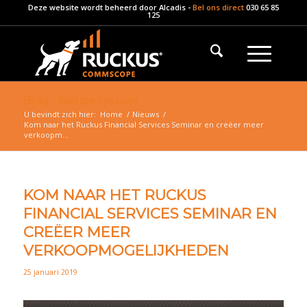
Deze website wordt beheerd door
Alcadis
-
Bel ons direct
030 65 85
125
Blog - laatste nieuws
U bevindt zich hier:
Home
/
Nieuws
/
Kom naar het Ruckus Financial Services Seminar en creëer meer
verkoopm...
KOM NAAR HET RUCKUS
FINANCIAL SERVICES SEMINAR EN
CREËER MEER
VERKOOPMOGELIJKHEDEN
25 januari 2019