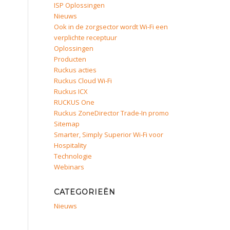
ISP Oplossingen
Nieuws
Ook in de zorgsector wordt Wi-Fi een
verplichte receptuur
Oplossingen
Producten
Ruckus acties
Ruckus Cloud Wi-Fi
Ruckus ICX
RUCKUS One
Ruckus ZoneDirector Trade-In promo
Sitemap
Smarter, Simply Superior Wi-Fi voor
Hospitality
Technologie
Webinars
CATEGORIEËN
Nieuws