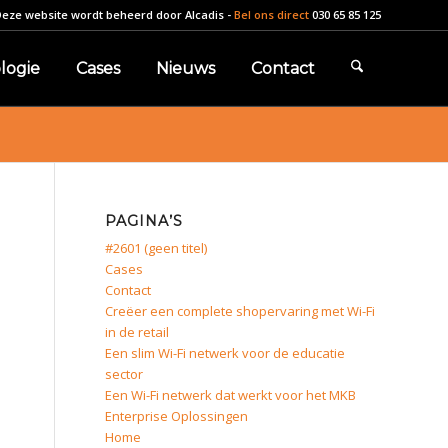
Deze website wordt beheerd door
Alcadis
-
Bel ons direct
030 65 85 125
logie
Cases
Nieuws
Contact
PAGINA’S
#2601 (geen titel)
Cases
Contact
Creëer een complete shopervaring met Wi-Fi
in de retail
Een slim Wi-Fi netwerk voor de educatie
sector
Een Wi-Fi netwerk dat werkt voor het MKB
Enterprise Oplossingen
Home