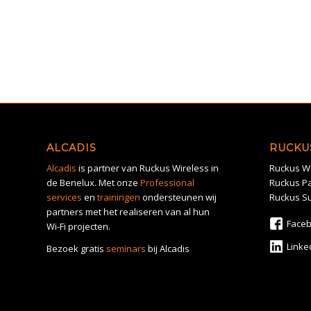
ALCADIS
RUCKU
Alcadis
is partner van Ruckus Wireless in
Ruckus Wi
de Benelux. Met onze
Professional
Ruckus Pa
services
en
trainingen
ondersteunen wij
Ruckus S
partners met het realiseren van al hun
Face
Wi-Fi projecten.
Linke
Bezoek gratis
seminars
bij Alcadis