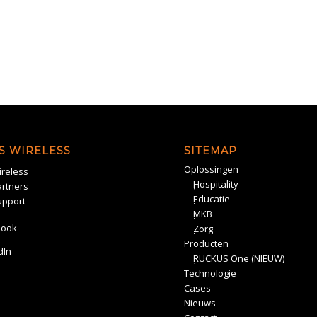
S WIRELESS
SITEMAP
Oplossingen
reless
Hospitality
rtners
Educatie
upport
MKB
book
Zorg
Producten
dIn
RUCKUS One (NIEUW)
Technologie
Cases
Nieuws