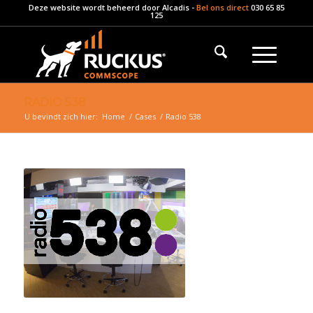
Deze website wordt beheerd door
Alcadis
-
Bel ons direct
030 65 85
125
RADIO 538
U bevindt zich hier:
Home
/
Cases
/
Radio 538