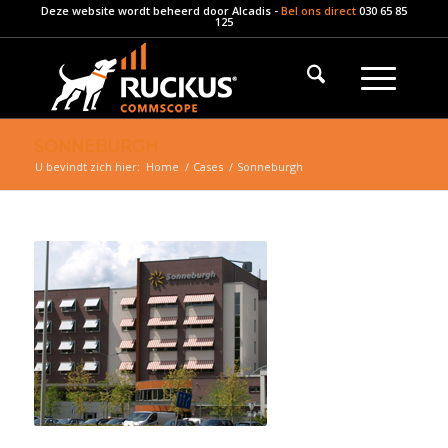
Deze website wordt beheerd door
Alcadis
-
Bel ons direct
030 65 85
125
SONNEBURGH
U bevindt zich hier:
Home
/
Cases
/
Sonneburgh