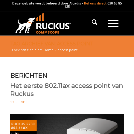
Deze website wordt beheerd door
Alcadis
-
Bel ons direct
030 65 85
125
TAG ARCHIEF VAN: ACCESS POINT
U bevindt zich hier:
Home
/
access point
BERICHTEN
Het eerste 802.11ax access point van
Ruckus
19 juli 2018