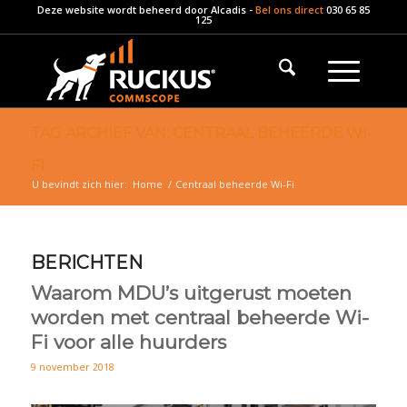
Deze website wordt beheerd door
Alcadis
-
Bel ons direct
030 65 85
125
TAG ARCHIEF VAN: CENTRAAL BEHEERDE WI-
FI
U bevindt zich hier:
Home
/
Centraal beheerde Wi-Fi
BERICHTEN
Waarom MDU’s uitgerust moeten
worden met centraal beheerde Wi-
Fi voor alle huurders
9 november 2018