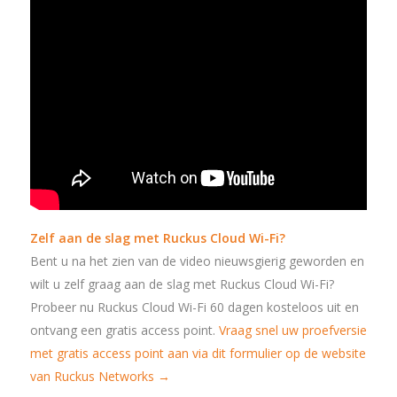
Zelf aan de slag met Ruckus Cloud Wi-Fi?
Bent u na het zien van de video nieuwsgierig geworden en
wilt u zelf graag aan de slag met Ruckus Cloud Wi-Fi?
Probeer nu Ruckus Cloud Wi-Fi 60 dagen kosteloos uit en
ontvang een gratis access point.
Vraag snel uw proefversie
met gratis access point aan via dit formulier op de website
van Ruckus Networks →