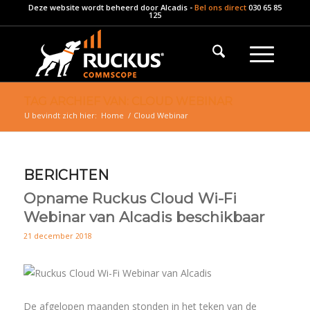
Deze website wordt beheerd door
Alcadis
-
Bel ons direct
030 65 85
125
TAG ARCHIEF VAN: CLOUD WEBINAR
U bevindt zich hier:
Home
/
Cloud Webinar
BERICHTEN
Opname Ruckus Cloud Wi-Fi
Webinar van Alcadis beschikbaar
21 december 2018
De afgelopen maanden stonden in het teken van de