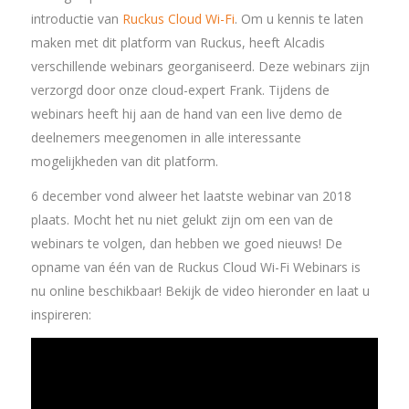
introductie van
Ruckus Cloud Wi-Fi
. Om u kennis te laten
maken met dit platform van Ruckus, heeft Alcadis
verschillende webinars georganiseerd. Deze webinars zijn
verzorgd door onze cloud-expert Frank. Tijdens de
webinars heeft hij aan de hand van een live demo de
deelnemers meegenomen in alle interessante
mogelijkheden van dit platform.
6 december vond alweer het laatste webinar van 2018
plaats. Mocht het nu niet gelukt zijn om een van de
webinars te volgen, dan hebben we goed nieuws! De
opname van één van de Ruckus Cloud Wi-Fi Webinars is
nu online beschikbaar! Bekijk de video hieronder en laat u
inspireren: