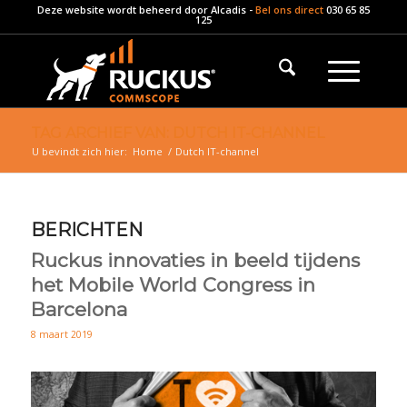
Deze website wordt beheerd door
Alcadis
-
Bel ons direct
030 65 85
125
TAG ARCHIEF VAN: DUTCH IT-CHANNEL
U bevindt zich hier:
Home
/
Dutch IT-channel
BERICHTEN
Ruckus innovaties in beeld tijdens
het Mobile World Congress in
Barcelona
8 maart 2019