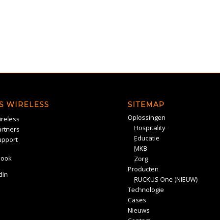
S WIRELESS
SITEMAP
Oplossingen
reless
Hospitality
rtners
Educatie
upport
MKB
book
Zorg
Producten
dIn
RUCKUS One (NIEUW)
Technologie
Cases
Nieuws