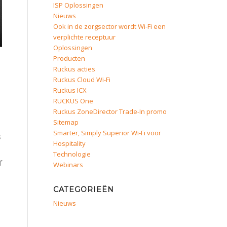
ISP Oplossingen
Nieuws
Ook in de zorgsector wordt Wi-Fi een
verplichte receptuur
Oplossingen
Producten
Ruckus acties
Ruckus Cloud Wi-Fi
Ruckus ICX
RUCKUS One
Ruckus ZoneDirector Trade-In promo
Sitemap
Smarter, Simply Superior Wi-Fi voor
s
Hospitality
Technologie
f
Webinars
CATEGORIEËN
Nieuws