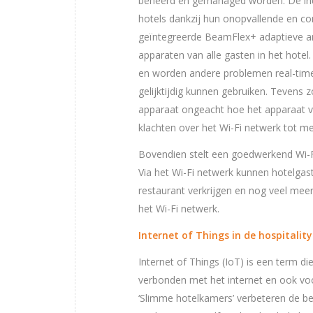
beheerd en gemanaged worden. De in
hotels dankzij hun onopvallende en co
geïntegreerde BeamFlex+ adaptieve an
apparaten van alle gasten in het hotel
en worden andere problemen real-time
gelijktijdig kunnen gebruiken. Tevens 
apparaat ongeacht hoe het apparaat v
klachten over het Wi-Fi netwerk tot m
Bovendien stelt een goedwerkend Wi-Fi
Via het Wi-Fi netwerk kunnen hotelgas
restaurant verkrijgen en nog veel mee
het Wi-Fi netwerk.
Internet of Things in de hospitalit
Internet of Things (IoT) is een term d
verbonden met het internet en ook voor
‘Slimme hotelkamers’ verbeteren de be