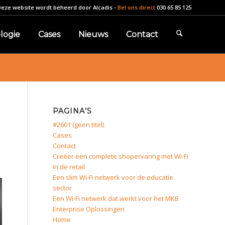
Deze website wordt beheerd door
Alcadis
-
Bel ons direct
030 65 85 125
logie
Cases
Nieuws
Contact
PAGINA’S
#2601 (geen titel)
Cases
Contact
Creëer een complete shopervaring met Wi-Fi
in de retail
Een slim Wi-Fi netwerk voor de educatie
sector
Een Wi-Fi netwerk dat werkt voor het MKB
Enterprise Oplossingen
Home