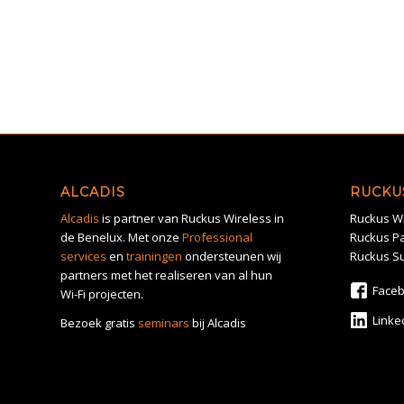
ALCADIS
RUCKU
Alcadis
is partner van Ruckus Wireless in
Ruckus Wi
de Benelux. Met onze
Professional
Ruckus Pa
services
en
trainingen
ondersteunen wij
Ruckus S
partners met het realiseren van al hun
Face
Wi-Fi projecten.
Linke
Bezoek gratis
seminars
bij Alcadis