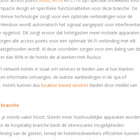
door access points
H320
,
H510
en C110 zijn speciaal ontwikkeld voor
mpacte design en specifieke functionaliteiten voor deze branche. De
tenne technologie zorgt voor een optimale verbindingen voor de
. Hierdoor wordt automatisch het signaal aangepast voor interferentie
 opgelost. Dit zorgt ervoor dat hotelgasten meer mobiele apparaten
zorgen alle access points voor een optimale Wi-Fi verbinding met elk
astgehouden wordt. Al deze voordelen zorgen voor een daling van d
eer dan 80% in de hotels die al werken met Ruckus.
 netwerk hotels in staat om services te bieden aan al hun klanten.
ten informatie ontvangen, de laatste aanbiedingen in de spa of
r. Hotels kunnen dus
location based services
bieden door middel van
y branche
ie je steeds vaker hoort. Steeds meer huishoudelijke apparaten worde
 de hospitality branche biedt dit interessante mogelijkheden.
leving van de gasten, terwijl de hotelmedewerkers efficiënter kunnen