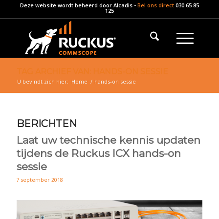
Deze website wordt beheerd door
Alcadis
-
Bel ons direct
030 65 85
125
TAG ARCHIEF VAN: HANDS-ON SESSIE
U bevindt zich hier:
Home
/
hands-on sessie
BERICHTEN
Laat uw technische kennis updaten
tijdens de Ruckus ICX hands-on
sessie
7 september 2018