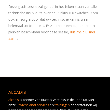
Deze gratis sessie zal geheel in het teken staan van alle
technische ins & outs over de Ruckus ICX switches. Kom
ook en zorg ervoor dat uw technische kennis weer
helemaal up-to-date is. Er zijn maar een beperkt aantal
plekken beschikbaar voor deze sessie,
dus meld u snel
aan
→
ALCADIS
Alcadis
is partner van Ruckus Wireless in de Benelux. Met
onze
Professional services
en
trainingen
ondersteunen wij
partners met het realiseren van al hun Wi-Fi projecten.