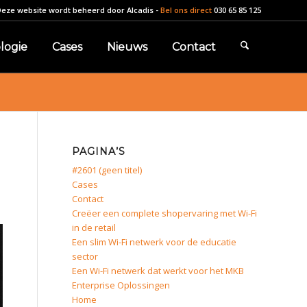
Deze website wordt beheerd door
Alcadis
-
Bel ons direct
030 65 85 125
logie
Cases
Nieuws
Contact
PAGINA’S
#2601 (geen titel)
Cases
Contact
Creëer een complete shopervaring met Wi-Fi
in de retail
Een slim Wi-Fi netwerk voor de educatie
sector
Een Wi-Fi netwerk dat werkt voor het MKB
Enterprise Oplossingen
Home