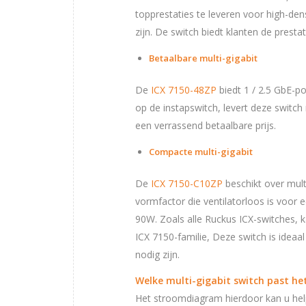
topprestaties te leveren voor high-den
zijn. De switch biedt klanten de prest
Betaalbare multi-gigabit
De
ICX 7150-48ZP
biedt 1 / 2.5 GbE-p
op de instapswitch, levert deze switch
een verrassend betaalbare prijs.
Compacte multi-gigabit
De
ICX 7150-C10ZP
beschikt over multi
vormfactor die ventilatorloos is voor 
90W. Zoals alle Ruckus ICX-switches,
ICX 7150-familie, Deze switch is ideaa
nodig zijn.
Welke multi-gigabit switch past het
Het stroomdiagram hierdoor kan u help