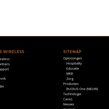
S WIRELESS
SITEMAP
Oplossingen
reless
Hospitality
rtners
Educatie
upport
MKB
book
Zorg
Producten
dIn
RUCKUS One (NIEUW)
Technologie
Cases
Nieuws