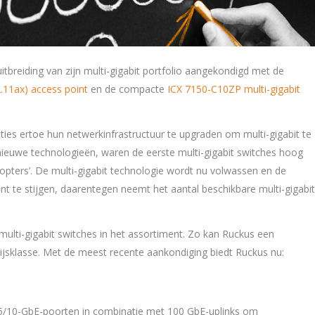
tbreiding van zijn multi-gigabit portfolio aangekondigd met de
.11ax) access point
en de compacte
ICX 7150-C10ZP multi-gigabit
aties ertoe hun netwerkinfrastructuur te upgraden om multi-gigabit te
ieuwe technologieën, waren de eerste multi-gigabit switches hoog
adopters’. De multi-gigabit technologie wordt nu volwassen en de
nt te stijgen, daarentegen neemt het aantal beschikbare multi-gigabit
multi-gigabit switches in het assortiment. Zo kan Ruckus een
rijsklasse. Met de meest recente aankondiging biedt Ruckus nu:
 5/10-GbE-poorten in combinatie met 100 GbE-uplinks om