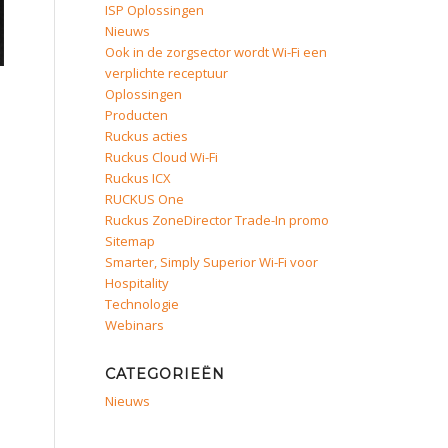
ISP Oplossingen
Nieuws
Ook in de zorgsector wordt Wi-Fi een
verplichte receptuur
Oplossingen
Producten
Ruckus acties
Ruckus Cloud Wi-Fi
Ruckus ICX
RUCKUS One
Ruckus ZoneDirector Trade-In promo
Sitemap
Smarter, Simply Superior Wi-Fi voor
Hospitality
Technologie
Webinars
CATEGORIEËN
Nieuws