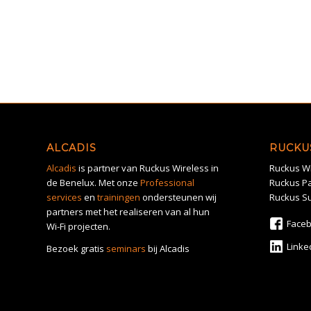
ALCADIS
RUCKU
Alcadis
is partner van Ruckus Wireless in
Ruckus Wi
de Benelux. Met onze
Professional
Ruckus Pa
services
en
trainingen
ondersteunen wij
Ruckus S
partners met het realiseren van al hun
Face
Wi-Fi projecten.
Linke
Bezoek gratis
seminars
bij Alcadis