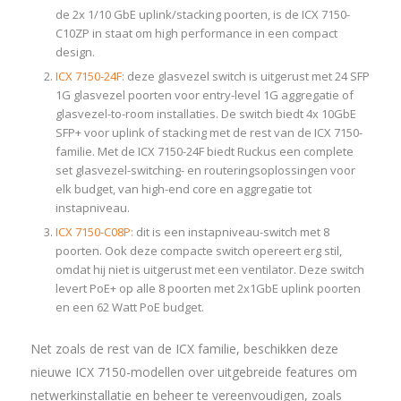
de 2x 1/10 GbE uplink/stacking poorten, is de ICX 7150-
C10ZP in staat om high performance in een compact
design.
ICX 7150-24F
: deze glasvezel switch is uitgerust met 24 SFP
1G glasvezel poorten voor entry-level 1G aggregatie of
glasvezel-to-room installaties. De switch biedt 4x 10GbE
SFP+ voor uplink of stacking met de rest van de ICX 7150-
familie. Met de ICX 7150-24F biedt Ruckus een complete
set glasvezel-switching- en routeringsoplossingen voor
elk budget, van high-end core en aggregatie tot
instapniveau.
ICX 7150-C08P:
dit is een instapniveau-switch met 8
poorten. Ook deze compacte switch opereert erg stil,
omdat hij niet is uitgerust met een ventilator. Deze switch
levert PoE+ op alle 8 poorten met 2x1GbE uplink poorten
en een 62 Watt PoE budget.
Net zoals de rest van de ICX familie, beschikken deze
nieuwe ICX 7150-modellen over uitgebreide features om
netwerkinstallatie en beheer te vereenvoudigen, zoals