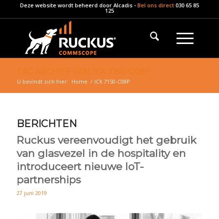
Deze website wordt beheerd door
Alcadis
-
Bel ons direct
030 65 85
125
TAG ARCHIEF VAN: ICX 7150-C08P
U bevindt zich hier:
Home
/
ICX 7150-C08P
BERICHTEN
Ruckus vereenvoudigt het gebruik
van glasvezel in de hospitality en
introduceert nieuwe IoT-
partnerships
27 juni 2019