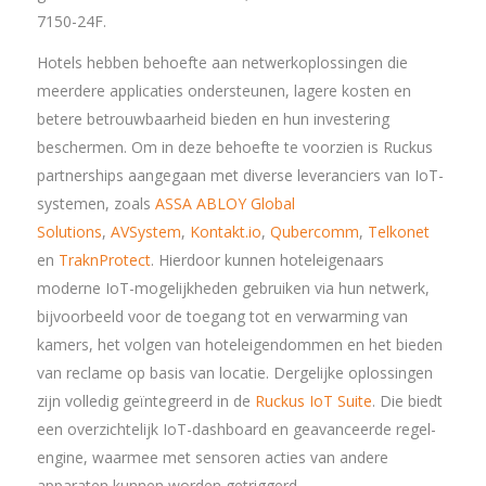
7150-24F.
Hotels hebben behoefte aan netwerkoplossingen die
meerdere applicaties ondersteunen, lagere kosten en
betere betrouwbaarheid bieden en hun investering
beschermen. Om in deze behoefte te voorzien is Ruckus
partnerships aangegaan met diverse leveranciers van IoT-
systemen, zoals
ASSA ABLOY Global
Solutions
,
AVSystem
,
Kontakt.io
,
Qubercomm
,
Telkonet
en
TraknProtect
. Hierdoor kunnen hoteleigenaars
moderne IoT-mogelijkheden gebruiken via hun netwerk,
bijvoorbeeld voor de toegang tot en verwarming van
kamers, het volgen van hoteleigendommen en het bieden
van reclame op basis van locatie. Dergelijke oplossingen
zijn volledig geïntegreerd in de
Ruckus IoT Suite
. Die biedt
een overzichtelijk IoT-dashboard en geavanceerde regel-
engine, waarmee met sensoren acties van andere
apparaten kunnen worden getriggerd.