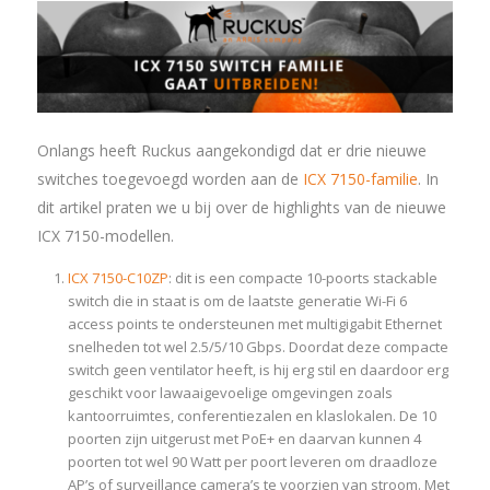
Onlangs heeft Ruckus aangekondigd dat er drie nieuwe
switches toegevoegd worden aan de
ICX 7150-familie
. In
dit artikel praten we u bij over de highlights van de nieuwe
ICX 7150-modellen.
ICX 7150-C10ZP
: dit is een compacte 10-poorts stackable
switch die in staat is om de laatste generatie Wi-Fi 6
access points te ondersteunen met multigigabit Ethernet
snelheden tot wel 2.5/5/10 Gbps. Doordat deze compacte
switch geen ventilator heeft, is hij erg stil en daardoor erg
geschikt voor lawaaigevoelige omgevingen zoals
kantoorruimtes, conferentiezalen en klaslokalen. De 10
poorten zijn uitgerust met PoE+ en daarvan kunnen 4
poorten tot wel 90 Watt per poort leveren om draadloze
AP’s of surveillance camera’s te voorzien van stroom. Met