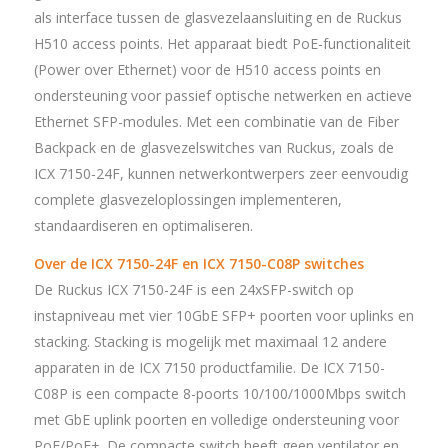
als interface tussen de glasvezelaansluiting en de Ruckus
H510 access points. Het apparaat biedt PoE-functionaliteit
(Power over Ethernet) voor de H510 access points en
ondersteuning voor passief optische netwerken en actieve
Ethernet SFP-modules. Met een combinatie van de Fiber
Backpack en de glasvezelswitches van Ruckus, zoals de
ICX 7150-24F, kunnen netwerkontwerpers zeer eenvoudig
complete glasvezeloplossingen implementeren,
standaardiseren en optimaliseren.
Over de ICX 7150-24F en ICX 7150-C08P switches
De Ruckus ICX 7150-24F is een 24xSFP-switch op
instapniveau met vier 10GbE SFP+ poorten voor uplinks en
stacking. Stacking is mogelijk met maximaal 12 andere
apparaten in de ICX 7150 productfamilie. De ICX 7150-
C08P is een compacte 8-poorts 10/100/1000Mbps switch
met GbE uplink poorten en volledige ondersteuning voor
PoE/PoE+. De compacte switch heeft geen ventilator en