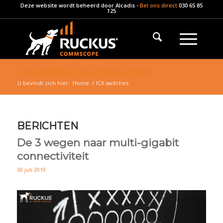
Deze website wordt beheerd door
Alcadis
-
Bel ons direct
030 65 85
125
TAG ARCHIEF VAN: ICX SWITCHES
U bevindt zich hier:
Home
/
ICX switches
BERICHTEN
De 3 wegen naar multi-gigabit
connectiviteit
30 juli 2019