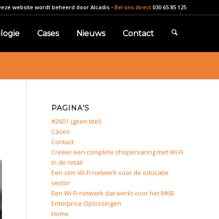
Deze website wordt beheerd door
Alcadis
-
Bel ons direct
030 65 85 125
logie
Cases
Nieuws
Contact
PAGINA’S
#2601 (geen titel)
Cases
Contact
Creëer een complete shopervaring met Wi-Fi
in de retail
Een slim Wi-Fi netwerk voor de educatie
sector
Een Wi-Fi netwerk dat werkt voor het MKB
Enterprise Oplossingen
Home