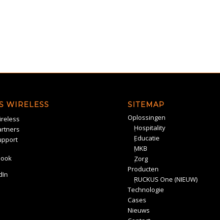
S WIRELESS
SITEMAP
Oplossingen
reless
Hospitality
rtners
Educatie
upport
MKB
book
Zorg
Producten
dIn
RUCKUS One (NIEUW)
Technologie
Cases
Nieuws