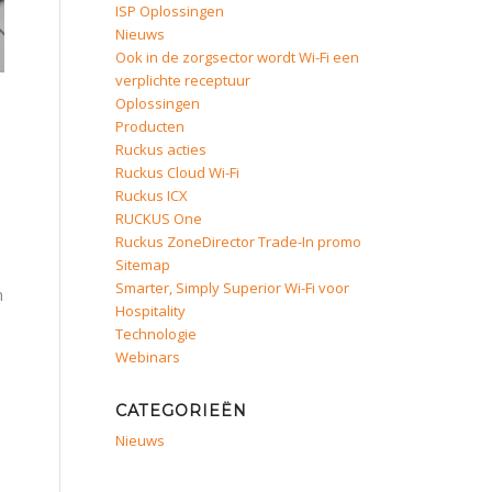
ISP Oplossingen
Nieuws
Ook in de zorgsector wordt Wi-Fi een
verplichte receptuur
Oplossingen
Producten
Ruckus acties
Ruckus Cloud Wi-Fi
Ruckus ICX
RUCKUS One
Ruckus ZoneDirector Trade-In promo
Sitemap
Smarter, Simply Superior Wi-Fi voor
n
Hospitality
Technologie
Webinars
CATEGORIEËN
Nieuws