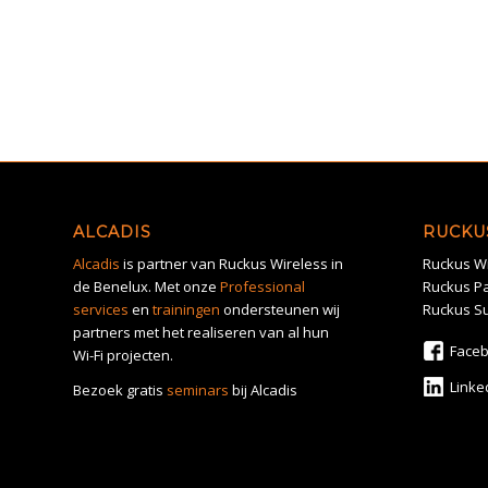
ALCADIS
RUCKU
Alcadis
is partner van Ruckus Wireless in
Ruckus Wi
de Benelux. Met onze
Professional
Ruckus Pa
services
en
trainingen
ondersteunen wij
Ruckus S
partners met het realiseren van al hun
Face
Wi-Fi projecten.
Linke
Bezoek gratis
seminars
bij Alcadis