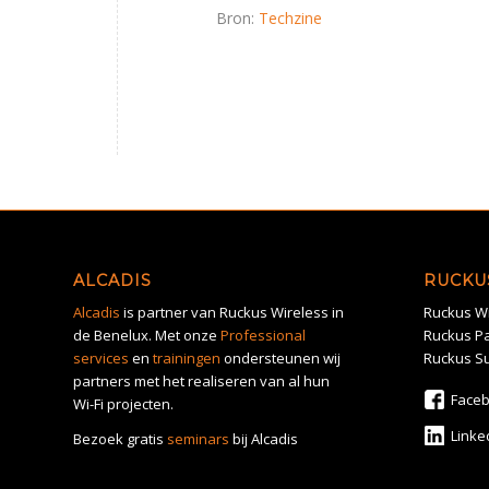
Bron:
Techzine
ALCADIS
RUCKU
Alcadis
is partner van Ruckus Wireless in
Ruckus Wi
de Benelux. Met onze
Professional
Ruckus Pa
services
en
trainingen
ondersteunen wij
Ruckus S
partners met het realiseren van al hun
Face
Wi-Fi projecten.
Linke
Bezoek gratis
seminars
bij Alcadis