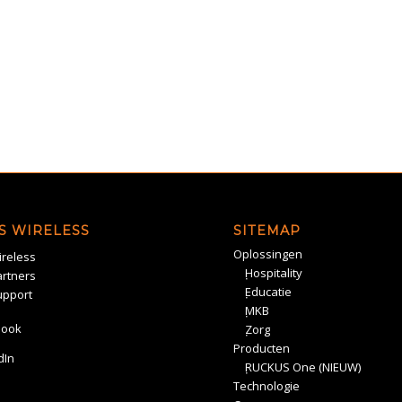
S WIRELESS
SITEMAP
Oplossingen
reless
Hospitality
rtners
Educatie
upport
MKB
book
Zorg
Producten
dIn
RUCKUS One (NIEUW)
Technologie