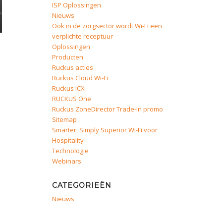
ISP Oplossingen
Nieuws
Ook in de zorgsector wordt Wi-Fi een
verplichte receptuur
Oplossingen
Producten
Ruckus acties
Ruckus Cloud Wi-Fi
Ruckus ICX
RUCKUS One
Ruckus ZoneDirector Trade-In promo
Sitemap
Smarter, Simply Superior Wi-Fi voor
Hospitality
Technologie
Webinars
CATEGORIEËN
Nieuws