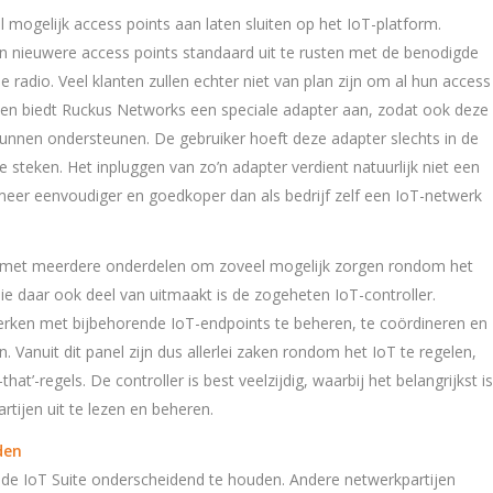
l mogelijk access points aan laten sluiten op het IoT-platform.
jn nieuwere access points standaard uit te rusten met de benodigde
e radio. Veel klanten zullen echter niet van plan zijn om al hun access
jven biedt Ruckus Networks een speciale adapter aan, zodat ook deze
nnen ondersteunen. De gebruiker hoeft deze adapter slechts in de
e steken. Het inpluggen van zo’n adapter verdient natuurlijk niet een
meer eenvoudiger en goedkoper dan als bedrijf zelf een IoT-netwerk
o met meerdere onderdelen om zoveel mogelijk zorgen rondom het
e daar ook deel van uitmaakt is de zogeheten IoT-controller.
rken met bijbehorende IoT-endpoints te beheren, te coördineren en
. Vanuit dit panel zijn dus allerlei zaken rondom het IoT te regelen,
that’-regels. De controller is best veelzijdig, waarbij het belangrijkst is
tijen uit te lezen en beheren.
den
de IoT Suite onderscheidend te houden. Andere netwerkpartijen