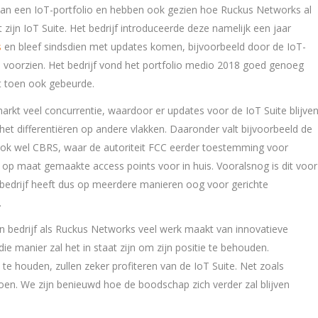
van een IoT-portfolio en hebben ook gezien hoe Ruckus Networks al
zijn IoT Suite. Het bedrijf introduceerde deze namelijk een jaar
s
en bleef sindsdien met updates komen, bijvoorbeeld door de IoT-
 te voorzien. Het bedrijf vond het portfolio medio 2018 goed genoeg
t toen ook gebeurde.
arkt veel concurrentie, waardoor er updates voor de IoT Suite blijve
et differentiëren op andere vlakken. Daaronder valt bijvoorbeeld de
ook wel CBRS, waar de autoriteit FCC eerder toestemming voor
 op maat gemaakte access points voor in huis. Vooralsnog is dit voor
 bedrijf heeft dus op meerdere manieren oog voor gerichte
.
een bedrijf als Ruckus Networks veel werk maakt van innovatieve
e manier zal het in staat zijn om zijn positie te behouden.
te houden, zullen zeker profiteren van de IoT Suite. Net zoals
oen. We zijn benieuwd hoe de boodschap zich verder zal blijven