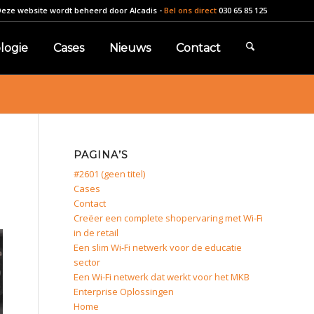
Deze website wordt beheerd door
Alcadis
-
Bel ons direct
030 65 85 125
logie
Cases
Nieuws
Contact
PAGINA’S
#2601 (geen titel)
Cases
Contact
Creëer een complete shopervaring met Wi-Fi
in de retail
Een slim Wi-Fi netwerk voor de educatie
sector
Een Wi-Fi netwerk dat werkt voor het MKB
Enterprise Oplossingen
Home