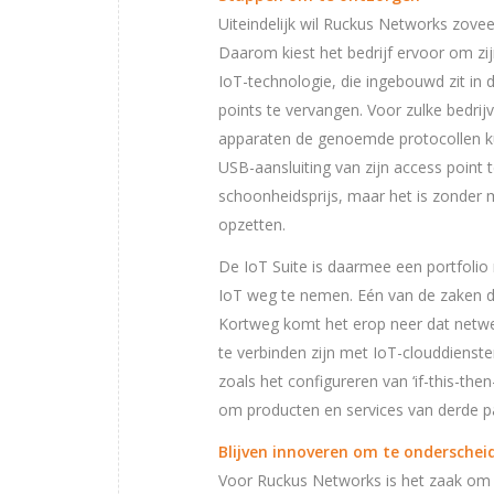
Uiteindelijk wil Ruckus Networks zovee
Daarom kiest het bedrijf ervoor om zi
IoT-technologie, die ingebouwd zit in d
points te vervangen. Voor zulke bedri
apparaten de genoemde protocollen ku
USB-aansluiting van zijn access point t
schoonheidsprijs, maar het is zonder 
opzetten.
De IoT Suite is daarmee een portfoli
IoT weg te nemen. Eén van de zaken di
Kortweg komt het erop neer dat netwe
te verbinden zijn met IoT-clouddiensten
zoals het configureren van ‘if-this-then-
om producten en services van derde par
Blijven innoveren om te onderschei
Voor Ruckus Networks is het zaak om 