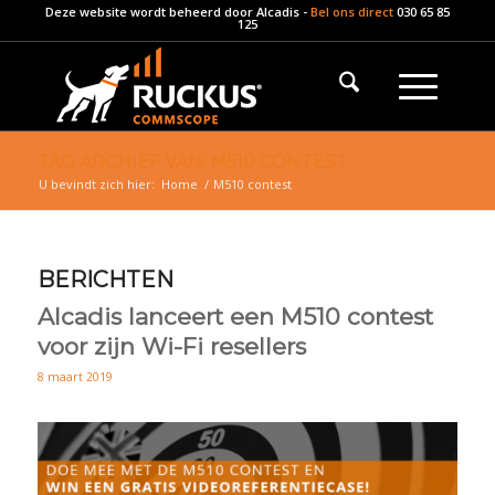
Deze website wordt beheerd door
Alcadis
-
Bel ons direct
030 65 85
125
TAG ARCHIEF VAN: M510 CONTEST
U bevindt zich hier:
Home
/
M510 contest
BERICHTEN
Alcadis lanceert een M510 contest
voor zijn Wi-Fi resellers
8 maart 2019