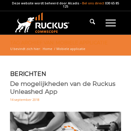
Deze website wordt beheerd door
Alcadis
-
Bel ons direct
030 65 85
125
TAG ARCHIEF VAN: MOBIELE APPLICATIE
U bevindt zich hier:
Home
/
Mobiele applicatie
BERICHTEN
De mogelijkheden van de Ruckus
Unleashed App
14 september 2018