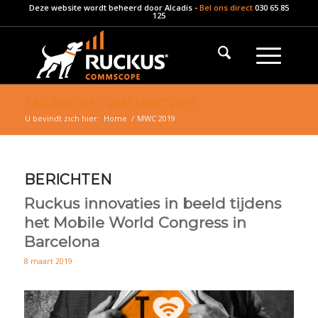
Deze website wordt beheerd door
Alcadis
-
Bel ons direct
030 65 85
125
TAG ARCHIEF VAN: MWC 2019
U bevindt zich hier:
Home
/
MWC 2019
BERICHTEN
Ruckus innovaties in beeld tijdens
het Mobile World Congress in
Barcelona
8 maart 2019