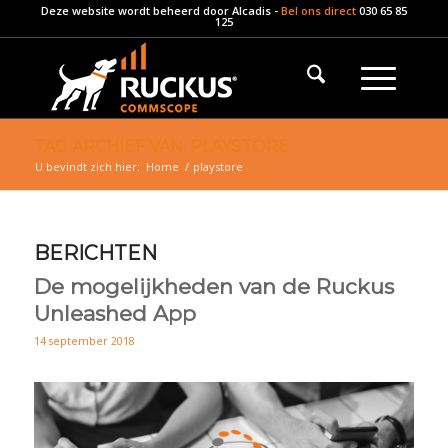
Deze website wordt beheerd door
Alcadis
-
Bel ons direct
030 65 85
125
TAG ARCHIEF VAN: PLAYSTORE
U bevindt zich hier:
Home
/
playstore
BERICHTEN
De mogelijkheden van de Ruckus
Unleashed App
14 september 2018