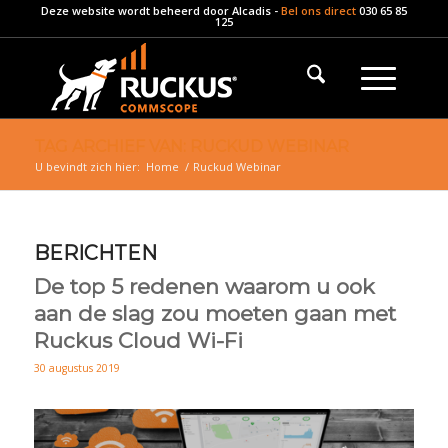
Deze website wordt beheerd door
Alcadis
-
Bel ons direct
030 65 85
125
TAG ARCHIEF VAN: RUCKUD WEBINAR
U bevindt zich hier:
Home
/
Ruckud Webinar
BERICHTEN
De top 5 redenen waarom u ook
aan de slag zou moeten gaan met
Ruckus Cloud Wi-Fi
30 augustus 2019