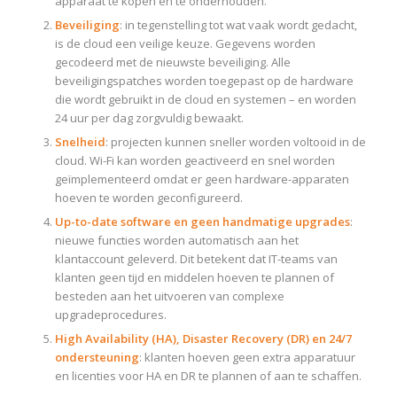
apparaat te kopen en te onderhouden.
Beveiliging
: in tegenstelling tot wat vaak wordt gedacht,
is de cloud een veilige keuze. Gegevens worden
gecodeerd met de nieuwste beveiliging. Alle
beveiligingspatches worden toegepast op de hardware
die wordt gebruikt in de cloud en systemen – en worden
24 uur per dag zorgvuldig bewaakt.
Snelheid
: projecten kunnen sneller worden voltooid in de
cloud. Wi-Fi kan worden geactiveerd en snel worden
geïmplementeerd omdat er geen hardware-apparaten
hoeven te worden geconfigureerd.
Up-to-date software en geen handmatige upgrades
:
nieuwe functies worden automatisch aan het
klantaccount geleverd. Dit betekent dat IT-teams van
klanten geen tijd en middelen hoeven te plannen of
besteden aan het uitvoeren van complexe
upgradeprocedures.
High Availability (HA), Disaster Recovery (DR) en 24/7
ondersteuning
: klanten hoeven geen extra apparatuur
en licenties voor HA en DR te plannen of aan te schaffen.