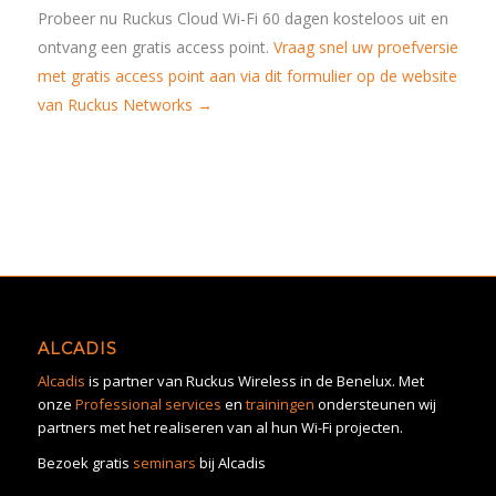
Probeer nu Ruckus Cloud Wi-Fi 60 dagen kosteloos uit en
ontvang een gratis access point.
Vraag snel uw proefversie
met gratis access point aan via dit formulier op de website
van Ruckus Networks →
ALCADIS
Alcadis
is partner van Ruckus Wireless in de Benelux. Met
onze
Professional services
en
trainingen
ondersteunen wij
partners met het realiseren van al hun Wi-Fi projecten.
Bezoek gratis
seminars
bij Alcadis