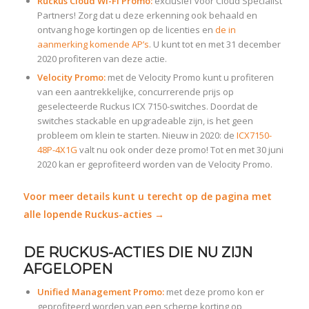
Ruckus Cloud Wi-Fi Promo:
exclusief voor Cloud Specialist
Partners! Zorg dat u deze erkenning ook behaald en
ontvang hoge kortingen op de licenties en
de in
aanmerking komende AP’s
. U kunt tot en met 31 december
2020 profiteren van deze actie.
Velocity Promo:
met de Velocity Promo kunt u profiteren
van een aantrekkelijke, concurrerende prijs op
geselecteerde Ruckus ICX 7150-switches. Doordat de
switches stackable en upgradeable zijn, is het geen
probleem om klein te starten. Nieuw in 2020: de
ICX7150-
48P-4X1G
valt nu ook onder deze promo! Tot en met 30 juni
2020 kan er geprofiteerd worden van de Velocity Promo.
Voor meer details kunt u terecht op de pagina met
alle lopende Ruckus-acties →
DE RUCKUS-ACTIES DIE NU ZIJN
AFGELOPEN
Unified Management Promo:
met deze promo kon er
geprofiteerd worden van een scherpe korting op