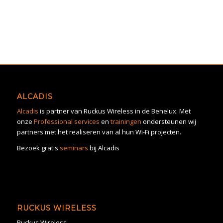
ALCADIS
Alcadis
is partner van Ruckus Wireless in de Benelux. Met
onze
Professional services
en
trainingen
ondersteunen wij
partners met het realiseren van al hun Wi-Fi projecten.
Bezoek gratis
seminars
bij Alcadis
RUCKUS WIRELESS
Ruckus Wireless