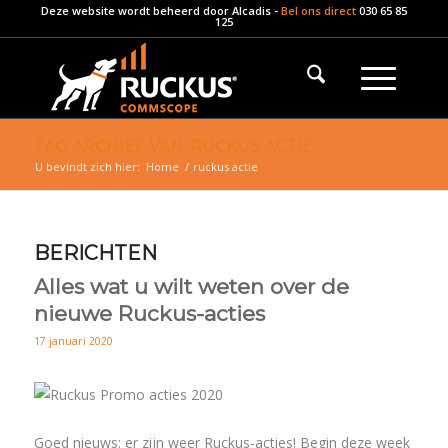
Deze website wordt beheerd door
Alcadis
-
Bel ons direct
030 65 85
125
TAG ARCHIEF VAN: RUCKUS ACTIE
U bevindt zich hier:
Home
/
ruckus actie
BERICHTEN
Alles wat u wilt weten over de
nieuwe Ruckus-acties
17 januari 2020
Goed nieuws: er zijn weer Ruckus-acties! Begin deze week