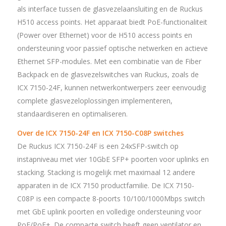
als interface tussen de glasvezelaansluiting en de Ruckus
H510 access points. Het apparaat biedt PoE-functionaliteit
(Power over Ethernet) voor de H510 access points en
ondersteuning voor passief optische netwerken en actieve
Ethernet SFP-modules. Met een combinatie van de Fiber
Backpack en de glasvezelswitches van Ruckus, zoals de
ICX 7150-24F, kunnen netwerkontwerpers zeer eenvoudig
complete glasvezeloplossingen implementeren,
standaardiseren en optimaliseren.
Over de ICX 7150-24F en ICX 7150-C08P switches
De Ruckus ICX 7150-24F is een 24xSFP-switch op
instapniveau met vier 10GbE SFP+ poorten voor uplinks en
stacking. Stacking is mogelijk met maximaal 12 andere
apparaten in de ICX 7150 productfamilie. De ICX 7150-
C08P is een compacte 8-poorts 10/100/1000Mbps switch
met GbE uplink poorten en volledige ondersteuning voor
PoE/PoE+. De compacte switch heeft geen ventilator en