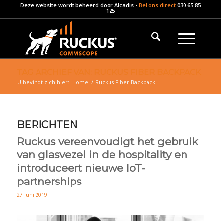
Deze website wordt beheerd door
Alcadis
-
Bel ons direct
030 65 85
125
TAG ARCHIEF VAN: RUCKUS FIBER BACKPACK
U bevindt zich hier:
Home
/
Ruckus Fiber Backpack
BERICHTEN
Ruckus vereenvoudigt het gebruik
van glasvezel in de hospitality en
introduceert nieuwe IoT-
partnerships
27 juni 2019