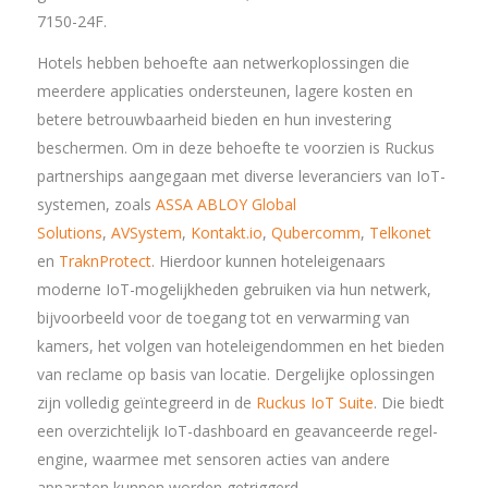
7150-24F.
Hotels hebben behoefte aan netwerkoplossingen die
meerdere applicaties ondersteunen, lagere kosten en
betere betrouwbaarheid bieden en hun investering
beschermen. Om in deze behoefte te voorzien is Ruckus
partnerships aangegaan met diverse leveranciers van IoT-
systemen, zoals
ASSA ABLOY Global
Solutions
,
AVSystem
,
Kontakt.io
,
Qubercomm
,
Telkonet
en
TraknProtect
. Hierdoor kunnen hoteleigenaars
moderne IoT-mogelijkheden gebruiken via hun netwerk,
bijvoorbeeld voor de toegang tot en verwarming van
kamers, het volgen van hoteleigendommen en het bieden
van reclame op basis van locatie. Dergelijke oplossingen
zijn volledig geïntegreerd in de
Ruckus IoT Suite
. Die biedt
een overzichtelijk IoT-dashboard en geavanceerde regel-
engine, waarmee met sensoren acties van andere
apparaten kunnen worden getriggerd.