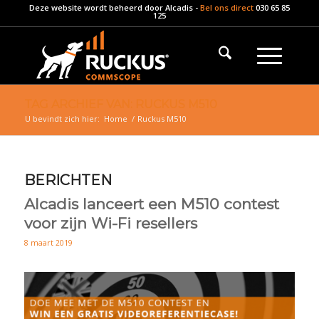
Deze website wordt beheerd door
Alcadis
-
Bel ons direct
030 65 85
125
TAG ARCHIEF VAN: RUCKUS M510
U bevindt zich hier:
Home
/
Ruckus M510
BERICHTEN
Alcadis lanceert een M510 contest
voor zijn Wi-Fi resellers
8 maart 2019