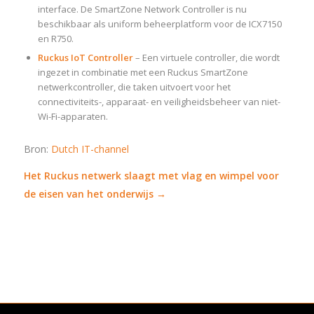
interface. De SmartZone Network Controller is nu
beschikbaar als uniform beheerplatform voor de ICX7150
en R750.
Ruckus IoT Controller
– Een virtuele controller, die wordt
ingezet in combinatie met een Ruckus SmartZone
netwerkcontroller, die taken uitvoert voor het
connectiviteits-, apparaat- en veiligheidsbeheer van niet-
Wi-Fi-apparaten.
Bron:
Dutch IT-channel
Het Ruckus netwerk slaagt met vlag en wimpel voor
de eisen van het onderwijs →