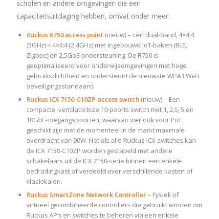
scholen en andere omgevingen die een
capaciteitsuitdaging hebben, omvat onder meer:
Ruckus R750 access point
(nieuw) – Een dual-band, 4×4:4
(5GHz) + 4×4:4 (2,4GHz) met ingebouwd IoT-baken (BLE,
Zigbee) en 2,5GbE ondersteuning. De R750 is
geoptimaliseerd voor onderwijsomgevingen met hoge
gebruiksdichtheid en ondersteunt de nieuwste WPA3 Wi-Fi
beveiligingsstandaard.
Ruckus ICX 7150-C10ZP access switch
(nieuw) – Een
compacte, ventilatorloze 10-poorts switch met 1, 2,5, 5 en
10GbE-toegangspoorten, waarvan vier ook voor PoE
geschikt zijn met de momenteel in de markt maximale
overdracht van 90W. Net als alle Ruckus ICX-switches kan
de ICX 7150-C10ZP worden gestapeld met andere
schakelaars uit de ICX 7150-serie binnen een enkele
bedradingkast of verdeeld over verschillende kasten of
klaslokalen.
Ruckus SmartZone Network Controller
– Fysiek of
virtueel gecombineerde controllers die gebruikt worden om
Ruckus AP’s en switches te beheren via een enkele