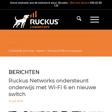
Deze website wordt beheerd door
Alcadis
-
Bel ons direct
030 65 85
125
TAG ARCHIEF VAN: RUCKUS R750 ACCESS
POINT
U bevindt zich hier:
Home
/
Ruckus R750 access point
BERICHTEN
Ruckus Networks ondersteunt
onderwijs met Wi-Fi 6 en nieuwe
switch
12 juli 2019