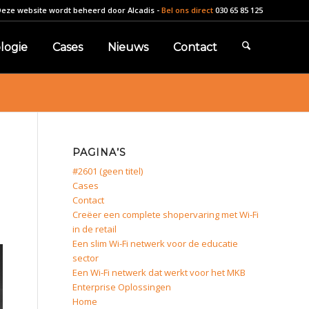
Deze website wordt beheerd door
Alcadis
-
Bel ons direct
030 65 85 125
logie
Cases
Nieuws
Contact
PAGINA’S
#2601 (geen titel)
Cases
Contact
Creëer een complete shopervaring met Wi-Fi
in de retail
Een slim Wi-Fi netwerk voor de educatie
sector
Een Wi-Fi netwerk dat werkt voor het MKB
Enterprise Oplossingen
Home