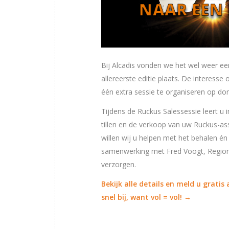
Bij Alcadis vonden we het wel weer een
allereerste editie plaats. De interess
één extra sessie te organiseren op do
Tijdens de Ruckus Salessessie leert u
tillen en de verkoop van uw Ruckus-as
willen wij u helpen met het behalen é
samenwerking met Fred Voogt, Regio
verzorgen.
Bekijk alle details en meld u grati
snel bij, want vol = vol! →