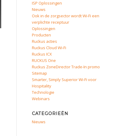
ISP Oplossingen
Nieuws
Ook in de zorgsector wordt Wi-Fi een
verplichte receptuur
Oplossingen
Producten
Ruckus acties
Ruckus Cloud Wi-Fi
Ruckus ICX
RUCKUS One
Ruckus ZoneDirector Trade-In promo
Sitemap
Smarter, Simply Superior Wi-Fi voor
Hospitality
Technologie
Webinars
CATEGORIEËN
Nieuws