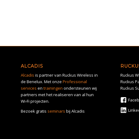
ALCADIS
RUCKU
Alcadis
is partner van Ruckus Wireless in
Ruckus Wi
de Benelux. Met onze
Professional
Ruckus Pa
services
en
trainingen
ondersteunen wij
Ruckus S
partners met het realiseren van al hun
Face
Wi-Fi projecten.
Linke
Bezoek gratis
seminars
bij Alcadis