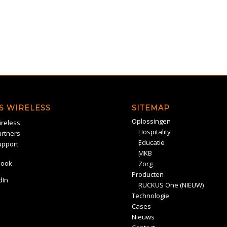
S WIRELESS
SITEMAP
Oplossingen
reless
Hospitality
rtners
Educatie
upport
MKB
book
Zorg
Producten
dIn
RUCKUS One (NIEUW)
Technologie
Cases
Nieuws