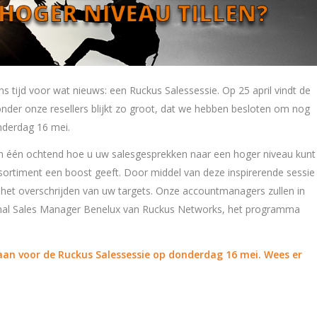
s tijd voor wat nieuws: een Ruckus Salessessie. Op 25 april vindt de
e onder onze resellers blijkt zo groot, dat we hebben besloten om nog
nderdag 16 mei.
 in één ochtend hoe u uw salesgesprekken naar een hoger niveau kunt
sortiment een boost geeft. Door middel van deze inspirerende sessie
n het overschrijden van uw targets. Onze accountmanagers zullen in
nal Sales Manager Benelux van Ruckus Networks, het programma
s aan voor de Ruckus Salessessie op donderdag 16 mei. Wees er