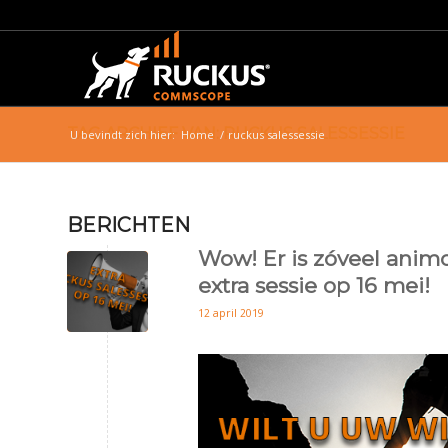
TAG ARCHIEF VAN: RUCKUS SALESSESSIE
U bevindt zich hier:
Home
/
ruckus salessessie
BERICHTEN
Wow! Er is zóveel animo
extra sessie op 16 mei!
12 april 2019