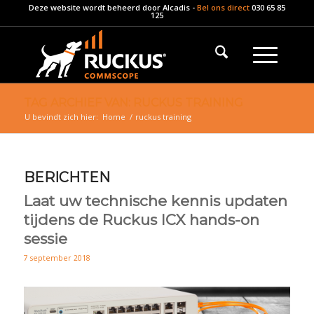
Deze website wordt beheerd door
Alcadis
-
Bel ons direct
030 65 85
125
TAG ARCHIEF VAN: RUCKUS TRAINING
U bevindt zich hier:
Home
/
ruckus training
BERICHTEN
Laat uw technische kennis updaten
tijdens de Ruckus ICX hands-on
sessie
7 september 2018