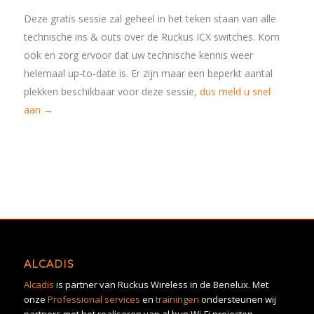
Deze gratis sessie zal geheel in het teken staan van alle
technische ins & outs over de Ruckus ICX switches. Kom
ook en zorg ervoor dat uw technische kennis weer
helemaal up-to-date is. Er zijn maar een beperkt aantal
plekken beschikbaar voor deze sessie,
dus meld u snel
aan
→
ALCADIS
Alcadis
is partner van Ruckus Wireless in de Benelux. Met
onze
Professional services
en
trainingen
ondersteunen wij
partners met het realiseren van al hun Wi-Fi projecten.