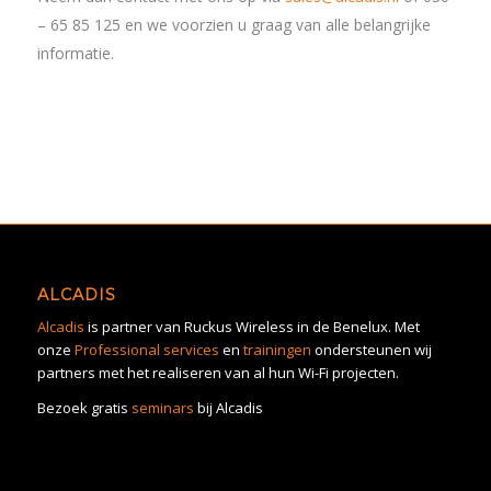
– 65 85 125 en we voorzien u graag van alle belangrijke
informatie.
ALCADIS
Alcadis
is partner van Ruckus Wireless in de Benelux. Met
onze
Professional services
en
trainingen
ondersteunen wij
partners met het realiseren van al hun Wi-Fi projecten.
Bezoek gratis
seminars
bij Alcadis