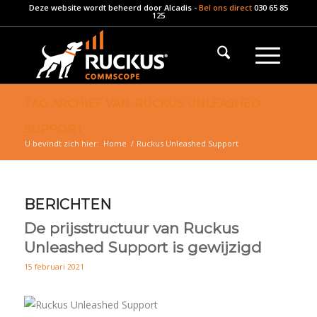
Deze website wordt beheerd door
Alcadis
-
Bel ons direct
030 65 85
125
TAG ARCHIEF VAN: RUCKUS UNLEASHED
SUPPORT
U bevindt zich hier:
Home
/
Ruckus Unleashed Support
BERICHTEN
De prijsstructuur van Ruckus
Unleashed Support is gewijzigd
15 februari 2021