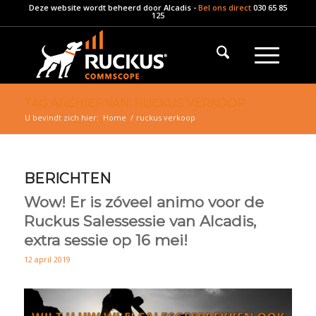
Deze website wordt beheerd door
Alcadis
-
Bel ons direct
030 65 85
125
TAG ARCHIEF VAN: RUCKUS VERKOOP
U bevindt zich hier:
Home
/
ruckus verkoop
BERICHTEN
Wow! Er is zóveel animo voor de
Ruckus Salessessie van Alcadis,
extra sessie op 16 mei!
12 april 2019