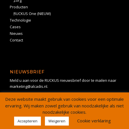
Zorg
Producten
RUCKUS One (NIEUW)
Technologie
Cases
Nieuws
Contact
NIEUWSBRIEF
Meld u aan voor de RUCKUS nieuwsbrief door te mailen naar
marketing@alcadis.nl.
Deze website maakt gebruik van cookies voor een optimale
ervaring. Wij maken zowel gebruik van noodzakelijke als niet
noodzakelijke cookies.
Cookie verklaring
Accepteren
Weigeren
Copyright -
Alcadis
© 2024 Alle rechten voorbehouden. |
Sitemap