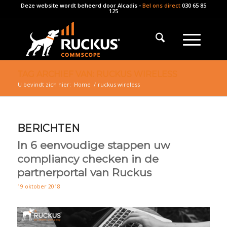
Deze website wordt beheerd door
Alcadis
-
Bel ons direct
030 65 85
125
TAG ARCHIEF VAN: RUCKUS WIRELESS
U bevindt zich hier:
Home
/
ruckus wireless
BERICHTEN
In 6 eenvoudige stappen uw
compliancy checken in de
partnerportal van Ruckus
19 oktober 2018