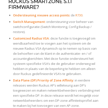
RUCKUS SMARTZONE 5.1.1
FIRMWARE?
Ondersteuning nieuwe access points:
de
R730
.
Switch Management:
ondersteuning voor beheer van
switchconfiguratie (Switch Monitoring, Config Backup /
restore).
Customized Radius VSA
: deze functie is toegevoegd om
wendbaarheid toe te voegen aan het systeem om de
nieuwe Radius VSA dynamisch op te nemen op basis van
de behoeften van de klant in de authenticatie- en / of
accountingberichten. Met deze functie ondersteunt het
systeem specifieke VSA’s die de gebruiker onderweg wil
hebben in plaats van de beperking te hebben om alleen
door Ruckus gedefinieerde VSA’s te gebruiken.
Data Plane (DP) Priority of Zone Affinity
: in eerdere
releases werden Ruckus AP’s willekeurig aan DP’s
toegewezen en maken netwerkbeheerders verbinding met
een specifieke DP. In deze release wordt het mogelijk voor
netwerkbeheerders om een DP-zone affiniteitsprofiel aan
te maken bij het toevoegen van een AP-zone.