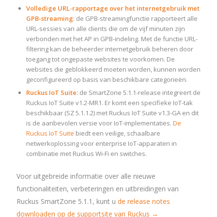
Volledige URL-rapportage over het internetgebruik met
GPB-streaming
: de GPB-streamingfunctie rapporteert alle
URL-sessies van alle clients die om de vijf minuten zijn
verbonden met het AP in GPB-indeling. Met de functie URL-
filtering kan de beheerder internetgebruik beheren door
toegang tot ongepaste websites te voorkomen. De
websites die geblokkeerd moeten worden, kunnen worden
geconfigureerd op basis van beschikbare categorieën.
Ruckus IoT Suite:
de SmartZone 5.1.1-release integreert de
Ruckus IoT Suite v1.2-MR1. Er komt een specifieke IoT-tak
beschikbaar (SZ 5.1.1.2) met Ruckus IoT Suite v1.3-GA en dit
is de aanbevolen versie voor IoT-implementaties.
De
Ruckus IoT Suite
biedt een veilige, schaalbare
netwerkoplossing voor enterprise IoT-apparaten in
combinatie met Ruckus Wi-Fi en switches.
Voor uitgebreide informatie over alle nieuwe
functionaliteiten, verbeteringen en uitbreidingen van
Ruckus SmartZone 5.1.1, kunt u
de release notes
downloaden op de supportsite van Ruckus →