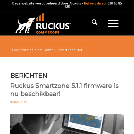
Deze website wordt beheerd door
Alcadis
-
Bel ons direct
030 65 85
125
TAG ARCHIEF VAN: SMARTZONE 300
U bevindt zich hier:
Home
/
SmartZone 300
BERICHTEN
Ruckus Smartzone 5.1.1 firmware is
nu beschikbaar!
8 mei 2019