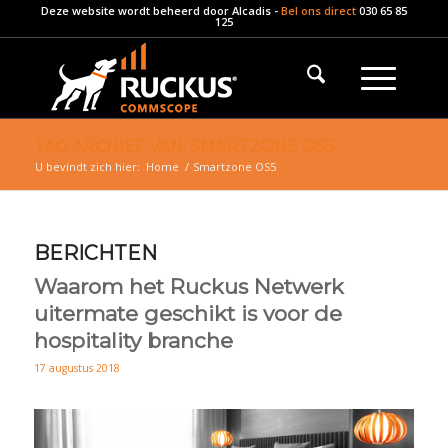
Deze website wordt beheerd door
Alcadis
-
Bel ons direct
030 65 85
125
TAG ARCHIEF VAN: SMARTZONE OS5
U bevindt zich hier:
Home
/
Smartzone OS5
BERICHTEN
Waarom het Ruckus Netwerk
uitermate geschikt is voor de
hospitality branche
17 augustus 2018