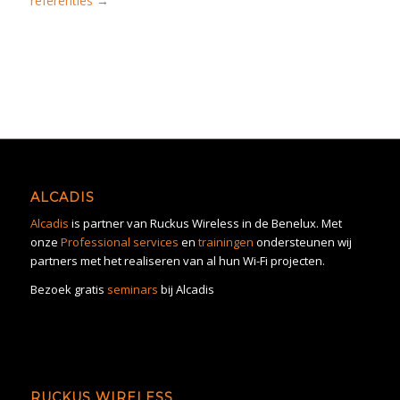
referenties
→
ALCADIS
Alcadis
is partner van Ruckus Wireless in de Benelux. Met
onze
Professional services
en
trainingen
ondersteunen wij
partners met het realiseren van al hun Wi-Fi projecten.
Bezoek gratis
seminars
bij Alcadis
RUCKUS WIRELESS