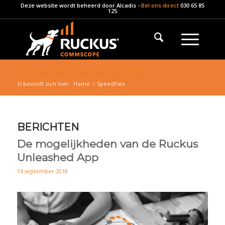
Deze website wordt beheerd door
Alcadis
-
Bel ons direct
030 65 85
125
TAG ARCHIEF VAN: SPEEDFLEX
U bevindt zich hier:
Home
/
SpeedFlex
BERICHTEN
De mogelijkheden van de Ruckus
Unleashed App
14 september 2018