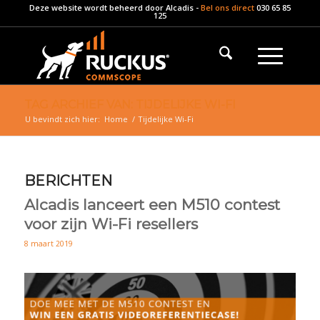
Deze website wordt beheerd door
Alcadis
-
Bel ons direct
030 65 85
125
TAG ARCHIEF VAN: TIJDELIJKE WI-FI
U bevindt zich hier:
Home
/
Tijdelijke Wi-Fi
BERICHTEN
Alcadis lanceert een M510 contest
voor zijn Wi-Fi resellers
8 maart 2019